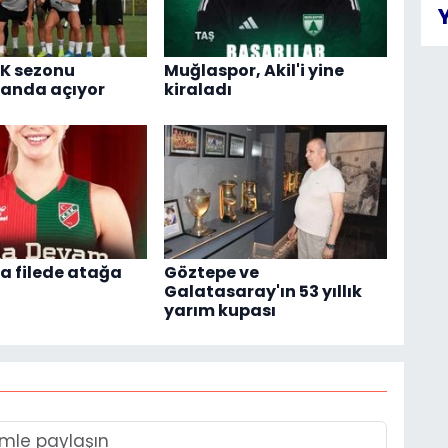
K sezonu
Muğlaspor, Akil'i yine
anda açıyor
kiraladı
a filede atağa
Göztepe ve
Galatasaray'ın 53 yıllık
yarım kupası