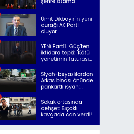
şehre atama
Ümit Dikbayır'ın yeni
durağı AK Parti
oluyor
YENİ Parti'li Güç'ten
iktidara tepki: "Kötü
yönetimin faturasını
Romanlar ödüyor"
Siyah-beyazlılardan
Arkas binası önünde
pankartlı isyan:
"Yazıklar olsun sana
İzmir"
Sokak ortasında
dehşet: Bıçaklı
kavgada can verdi!