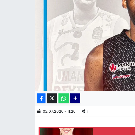
KÜLTÜR SANAT
MAGAZİN
POLİTİKA
SAĞLIK
Siyaset
SPOR
TEKNOLOJİ
02.07.2026 - 11:20
1
Yaşam
YEREL POLİTİKA