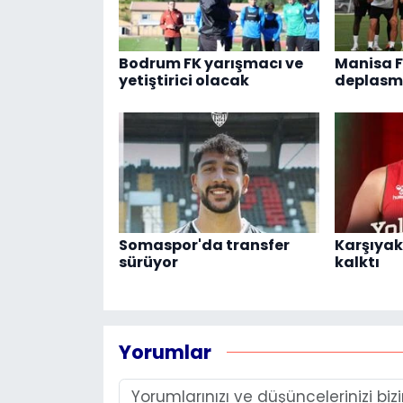
Bodrum FK yarışmacı ve
Manisa F
yetiştirici olacak
deplasm
Somaspor'da transfer
Karşıyak
sürüyor
kalktı
Yorumlar