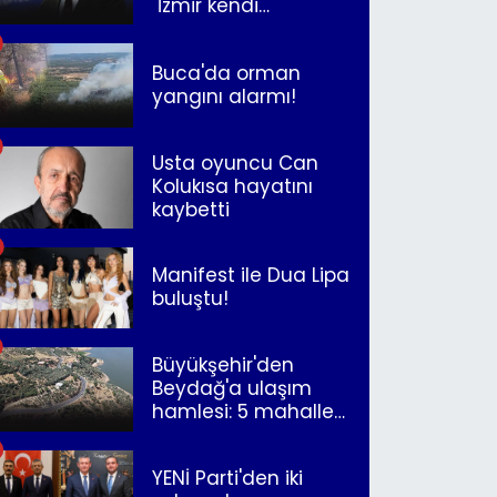
"İzmir kendi
kurtuluşunu
müjdeleyecek"
Buca'da orman
yangını alarmı!
Usta oyuncu Can
Kolukısa hayatını
kaybetti
Manifest ile Dua Lipa
buluştu!
Büyükşehir'den
Beydağ'a ulaşım
hamlesi: 5 mahalle
merkeze bağlandı
YENİ Parti'den iki