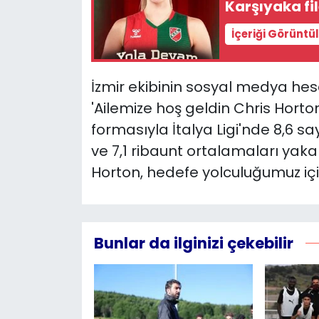
Karşıyaka fi
YEREL YÖNETİMLER
İçeriği Görüntü
Yurt
İzmir ekibinin sosyal medya he
'Ailemize hoş geldin Chris Hort
formasıyla İtalya Ligi'nde 8,6 say
ve 7,1 ribaunt ortalamaları yaka
Horton, hedefe yolculuğumuz için 
Bunlar da ilginizi çekebilir