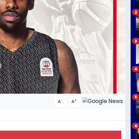
2
3
4
5
-
+
A
A
6