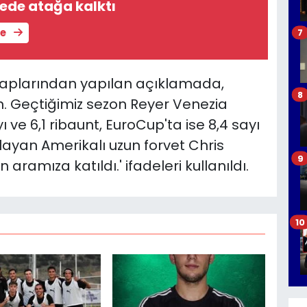
lede atağa kalktı
le
7
saplarından yapılan açıklamada,
8
on. Geçtiğimiz sezon Reyer Venezia
ı ve 6,1 ribaunt, EuroCup'ta ise 8,4 sayı
layan Amerikalı uzun forvet Chris
9
aramıza katıldı.' ifadeleri kullanıldı.
10