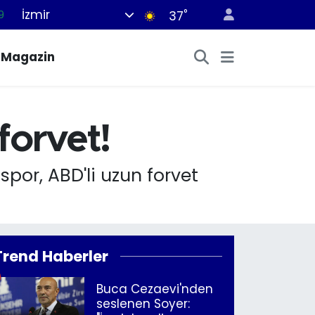
İzmir
°
9
37
6
Magazin
1
1
9
forvet!
0
spor, ABD'li uzun forvet
Trend Haberler
Buca Cezaevi'nden
seslenen Soyer: