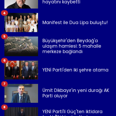
hayatını kaybetti
4
Manifest ile Dua Lipa buluştu!
5
Büyükşehir'den Beydağ'a
ulaşım hamlesi: 5 mahalle
merkeze bağlandı
6
YENİ Parti'den iki şehre atama
7
Ümit Dikbayır'ın yeni durağı AK
Parti oluyor
8
YENİ Parti'li Güç'ten iktidara