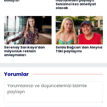
buluştu!
hastaneden paylaştı:
Sekizinci kez ameliyat
olacak
Serenay Sarıkaya’dan
Selda Bağcan'dan Aleyna
milyonluk reklam
Tilki paylaşımı
anlaşmaları
Yorumlar