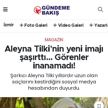
Ankara
Nöbetçi Eczaneler
İzmir
Foto Galeri
Video Galeri
Yazarl
Bilim Teknoloji
Hava Durumu
MAGAZİN
DÜNYA
Trafik Durumu
Aleyna Tilki'nin yeni imajı
EGE
Süper Lig Puan Durumu ve Fikstür
şaşırttı... Görenler
inanamadı!
EĞİTİM
Tüm Manşetler
Şarkıcı Aleyna Tilki yıllardır uzun olan
EKONOMİ
Son Dakika Haberleri
saçlarını kestirdiğini sosyal medya
hesabından duyurdu.
English News
Haber Arşivi
GÜNCEL