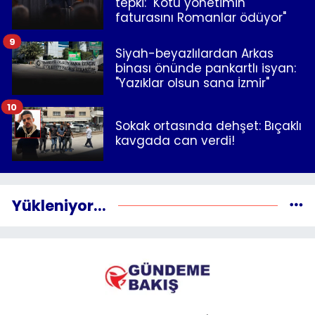
tepki: "Kötü yönetimin
faturasını Romanlar ödüyor"
9
Siyah-beyazlılardan Arkas
binası önünde pankartlı isyan:
"Yazıklar olsun sana İzmir"
10
Sokak ortasında dehşet: Bıçaklı
kavgada can verdi!
Yükleniyor...