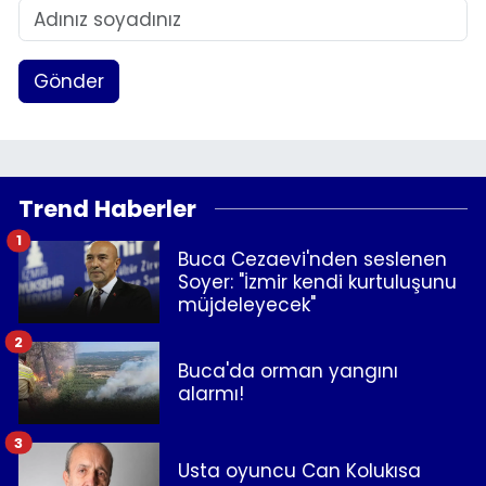
Gönder
Trend Haberler
1
Buca Cezaevi'nden seslenen
Soyer: "İzmir kendi kurtuluşunu
müjdeleyecek"
2
Buca'da orman yangını
alarmı!
3
Usta oyuncu Can Kolukısa