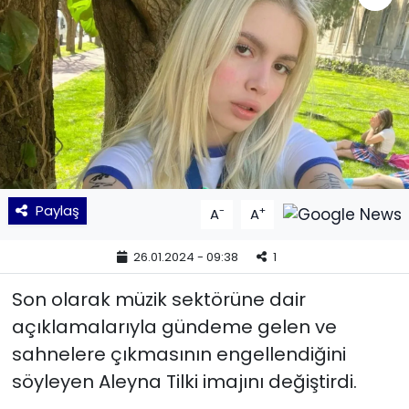
KÜLTÜR SANAT
MAGAZİN
POLİTİKA
SAĞLIK
Paylaş
-
+
A
A
Siyaset
26.01.2024 - 09:38
1
SPOR
Son olarak müzik sektörüne dair
TEKNOLOJİ
açıklamalarıyla gündeme gelen ve
sahnelere çıkmasının engellendiğini
Yaşam
söyleyen Aleyna Tilki imajını değiştirdi.
YEREL POLİTİKA