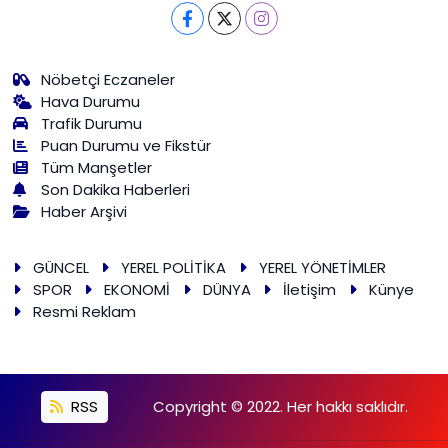
Nöbetçi Eczaneler
Hava Durumu
Trafik Durumu
Puan Durumu ve Fikstür
Tüm Manşetler
Son Dakika Haberleri
Haber Arşivi
GÜNCEL
YEREL POLİTİKA
YEREL YÖNETİMLER
SPOR
EKONOMİ
DÜNYA
İletişim
Künye
Resmi Reklam
RSS
Copyright © 2022. Her hakkı saklıdır.