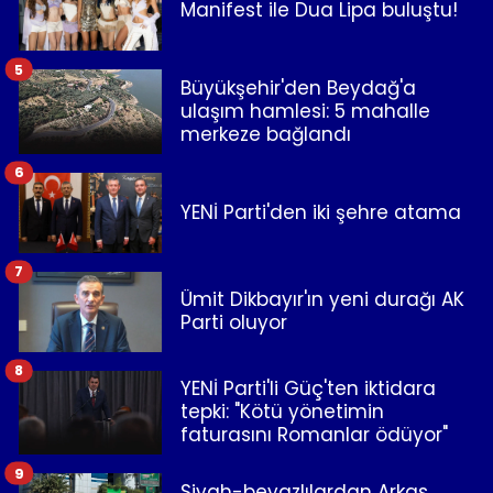
Manifest ile Dua Lipa buluştu!
5
Büyükşehir'den Beydağ'a
ulaşım hamlesi: 5 mahalle
merkeze bağlandı
6
YENİ Parti'den iki şehre atama
7
Ümit Dikbayır'ın yeni durağı AK
Parti oluyor
8
YENİ Parti'li Güç'ten iktidara
tepki: "Kötü yönetimin
faturasını Romanlar ödüyor"
9
Siyah-beyazlılardan Arkas