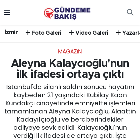
Ankara
Nöbetçi Eczaneler
İzmir
Foto Galeri
Video Galeri
Yazarl
Bilim Teknoloji
Hava Durumu
MAGAZİN
DÜNYA
Trafik Durumu
Aleyna Kalaycıoğlu'nun
EGE
Süper Lig Puan Durumu ve Fikstür
ilk ifadesi ortaya çıktı
İstanbul'da silahlı saldırı sonucu hayatını
EĞİTİM
Tüm Manşetler
kaybeden 21 yaşındaki Kubilay Kaan
Kundakçı cinayetinde emniyette işlemleri
EKONOMİ
Son Dakika Haberleri
tamamlanan Aleyna Kalaycıoğlu, Alaattin
Kadayıfçıoğlu ve beraberindekiler
English News
Haber Arşivi
adliyeye sevk edildi. Kalaycıoğlu'nun
verdiği ilk ifadesi de ortaya çıktı. İşte
GÜNCEL