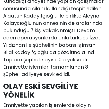
Kundakçı cinayetinde yapılan çalışmalar
sonucunda silahı kullandığı tespit edilen
YEREL YÖNETİMLER
Alaattin Kadayıfçıoğlu ile birlikte Aleyna
Kalaycıoğlu'nun annesinin de aralarında
Yurt
bulunduğu 7 kişi yakalanmıştı. Devam
eden operasyonlarda ünlü türkücü İzzet
Yıldızhan ile şüphelinin babası iş insanı
Bilal Kadayıfçıoğlu da gözaltına alındı.
Toplam şüpheli sayısı 10'a yükseldi.
Emniyette işlemleri tamamlanan 8
şüpheli adliyeye sevk edildi.
OLAY ESKİ SEVGİLİYE
YÖNELİK
Emniyette yapılan işlemlerde olayın