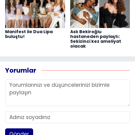
Manifest ile Dua Lipa
Aslı Bekiroğlu
buluştu!
hastaneden paylaştı:
Sekizinci kez ameliyat
olacak
Yorumlar
Gönder