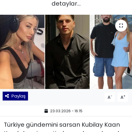
detaylar...
KÜLTÜR SANAT
MAGAZİN
POLİTİKA
SAĞLIK
Siyaset
SPOR
Paylaş
-
+
A
A
TEKNOLOJİ
23.03.2026 - 16:15
Yaşam
Türkiye gündemini sarsan Kubilay Kaan
YEREL POLİTİKA