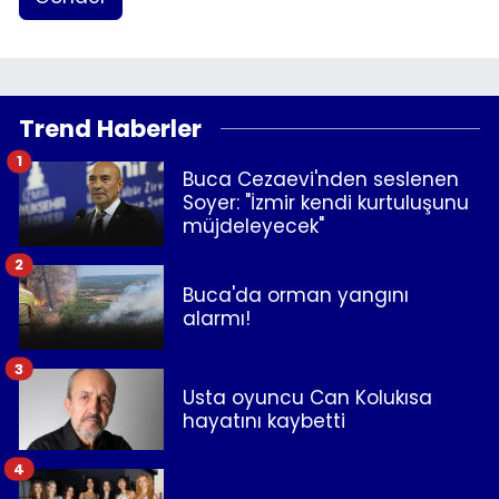
Trend Haberler
1
Buca Cezaevi'nden seslenen
Soyer: "İzmir kendi kurtuluşunu
müjdeleyecek"
2
Buca'da orman yangını
alarmı!
3
Usta oyuncu Can Kolukısa
hayatını kaybetti
4