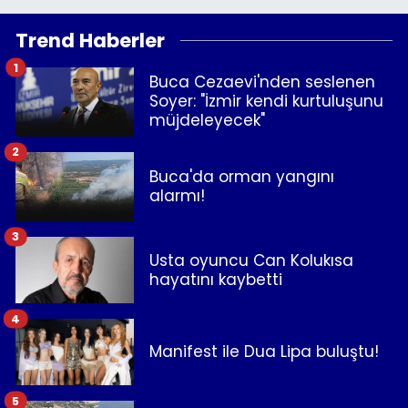
Trend Haberler
1
Buca Cezaevi'nden seslenen
Soyer: "İzmir kendi kurtuluşunu
müjdeleyecek"
2
Buca'da orman yangını
alarmı!
3
Usta oyuncu Can Kolukısa
hayatını kaybetti
4
Manifest ile Dua Lipa buluştu!
5