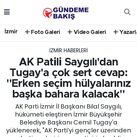
Ankara
Nöbetçi Eczaneler
İzmir
Foto Galeri
Video Galeri
Yazarl
Bilim Teknoloji
Hava Durumu
İZMIR HABERLERI
DÜNYA
Trafik Durumu
AK Patili Saygılı'dan
EGE
Süper Lig Puan Durumu ve Fikstür
Tugay'a çok sert cevap:
"Erken seçim hülyalarınız
EĞİTİM
Tüm Manşetler
başka bahara kalacak"
EKONOMİ
Son Dakika Haberleri
AK Parti İzmir İl Başkanı Bilal Saygılı,
hükümeti eleştiren İzmir Büyükşehir
English News
Haber Arşivi
Belediye Başkanı Cemil Tugay'a
yüklenerek, "AK Parti’yi gençler üzerinden
GÜNCEL