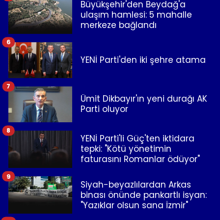
Büyükşehir'den Beydağ'a
ulaşım hamlesi: 5 mahalle
merkeze bağlandı
6
YENİ Parti'den iki şehre atama
7
Ümit Dikbayır'ın yeni durağı AK
Parti oluyor
8
YENİ Parti'li Güç'ten iktidara
tepki: "Kötü yönetimin
faturasını Romanlar ödüyor"
9
Siyah-beyazlılardan Arkas
binası önünde pankartlı isyan:
"Yazıklar olsun sana İzmir"