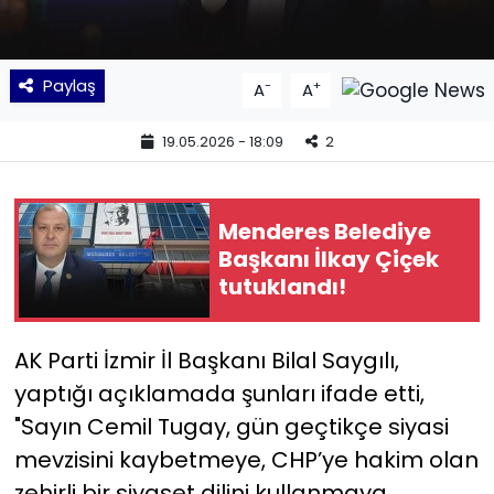
YEREL YÖNETİMLER
Paylaş
-
+
A
A
Yurt
19.05.2026 - 18:09
2
Menderes Belediye
Başkanı İlkay Çiçek
tutuklandı!
AK Parti İzmir İl Başkanı Bilal Saygılı,
yaptığı açıklamada şunları ifade etti,
"Sayın Cemil Tugay, gün geçtikçe siyasi
mevzisini kaybetmeye, CHP’ye hakim olan
zehirli bir siyaset dilini kullanmaya,