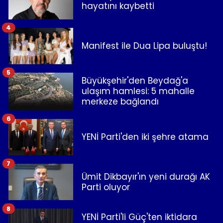
hayatını kaybetti
4
Manifest ile Dua Lipa buluştu!
5
Büyükşehir'den Beydağ'a
ulaşım hamlesi: 5 mahalle
merkeze bağlandı
6
YENİ Parti'den iki şehre atama
7
Ümit Dikbayır'ın yeni durağı AK
Parti oluyor
8
YENİ Parti'li Güç'ten iktidara