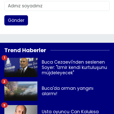
Gönder
Trend Haberler
1
Buca Cezaevi'nden seslenen
Soyer: "İzmir kendi kurtuluşunu
müjdeleyecek"
2
Buca'da orman yangını
alarmı!
3
Usta oyuncu Can Kolukısa