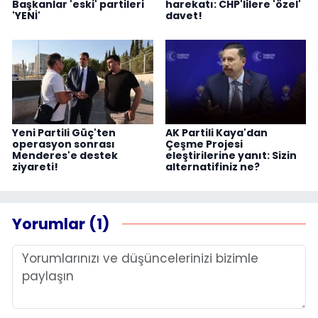
Başkanlar 'eski' partileri
harekatı: CHP'lilere 'özel'
'YENİ'
davet!
Yeni Partili Güç'ten
AK Partili Kaya'dan
operasyon sonrası
Çeşme Projesi
Menderes'e destek
eleştirilerine yanıt: Sizin
ziyareti!
alternatifiniz ne?
Yorumlar (1)