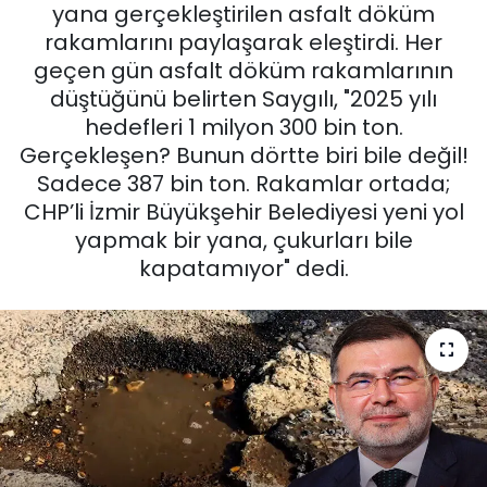
yana gerçekleştirilen asfalt döküm
KÜLTÜR SANAT
rakamlarını paylaşarak eleştirdi. Her
geçen gün asfalt döküm rakamlarının
MAGAZİN
düştüğünü belirten Saygılı, "2025 yılı
hedefleri 1 milyon 300 bin ton.
POLİTİKA
Gerçekleşen? Bunun dörtte biri bile değil!
Sadece 387 bin ton. Rakamlar ortada;
SAĞLIK
CHP’li İzmir Büyükşehir Belediyesi yeni yol
yapmak bir yana, çukurları bile
Siyaset
kapatamıyor" dedi.
SPOR
TEKNOLOJİ
Yaşam
YEREL POLİTİKA