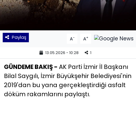
YEREL YÖNETİMLER
Yurt
Paylaş
-
+
A
A
13.05.2026 - 10:28
1
GÜNDEME BAKIŞ -
AK Parti İzmir İl Başkanı
Bilal Saygılı, İzmir Büyükşehir Belediyesi'nin
2019'dan bu yana gerçekleştirdiği asfalt
döküm rakamlarını paylaştı.