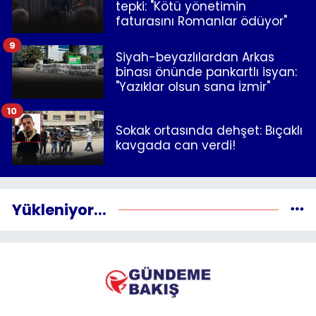
tepki: "Kötü yönetimin
faturasını Romanlar ödüyor"
9
Siyah-beyazlılardan Arkas
binası önünde pankartlı isyan:
"Yazıklar olsun sana İzmir"
10
Sokak ortasında dehşet: Bıçaklı
kavgada can verdi!
Yükleniyor...