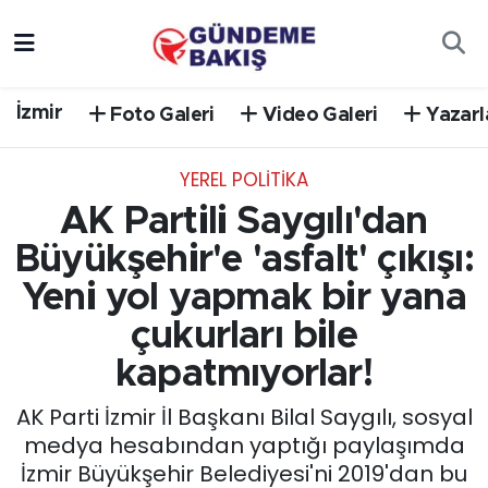
Ankara
Nöbetçi Eczaneler
İzmir
Foto Galeri
Video Galeri
Yazarl
Bilim Teknoloji
Hava Durumu
YEREL POLİTİKA
DÜNYA
Trafik Durumu
AK Partili Saygılı'dan
EGE
Süper Lig Puan Durumu ve Fikstür
Büyükşehir'e 'asfalt' çıkışı:
Yeni yol yapmak bir yana
EĞİTİM
Tüm Manşetler
çukurları bile
EKONOMİ
Son Dakika Haberleri
kapatmıyorlar!
AK Parti İzmir İl Başkanı Bilal Saygılı, sosyal
English News
Haber Arşivi
medya hesabından yaptığı paylaşımda
İzmir Büyükşehir Belediyesi'ni 2019'dan bu
GÜNCEL