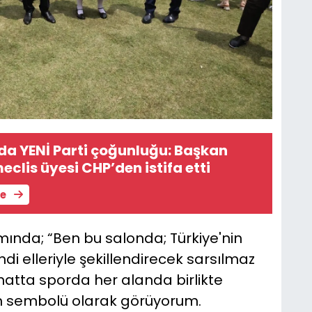
a YENİ Parti çoğunluğu: Başkan
eclis üyesi CHP’den istifa etti
le
nda; “Ben bu salonda; Türkiye'nin
ndi elleriyle şekillendirecek sarsılmaz
natta sporda her alanda birlikte
in sembolü olarak görüyorum.