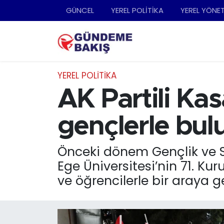
GÜNCEL
YEREL POLİTİKA
YEREL YÖNE
Ankara
Nöbetçi Eczaneler
Bilim Teknoloji
Hava Durumu
YEREL POLİTİKA
DÜNYA
Trafik Durumu
AK Partili Ka
EGE
Süper Lig Puan Durumu ve Fikstür
gençlerle bul
EĞİTİM
Tüm Manşetler
Önceki dönem Gençlik ve Sp
Ege Üniversitesi’nin 71. K
EKONOMİ
Son Dakika Haberleri
ve öğrencilerle bir araya ge
English News
Haber Arşivi
GÜNCEL