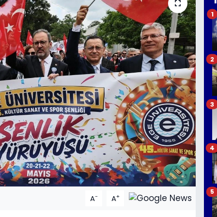
1
2
3
4
5
-
+
A
A