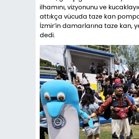
ilhamını, vizyonunu ve kucaklayıcı
attıkça vücuda taze kan pompal
İzmir’in damarlarına taze kan, y
dedi.