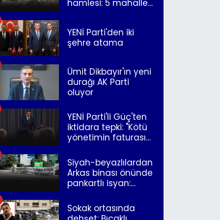
hamlesi: 5 mahalle
merkeze bağlandı
YENİ Parti'den iki
şehre atama
Ümit Dikbayır'ın yeni
durağı AK Parti
oluyor
YENİ Parti'li Güç'ten
iktidara tepki: "Kötü
yönetimin faturasını
Romanlar ödüyor"
Siyah-beyazlılardan
Arkas binası önünde
pankartlı isyan:
"Yazıklar olsun sana
İzmir"
Sokak ortasında
dehşet: Bıçaklı