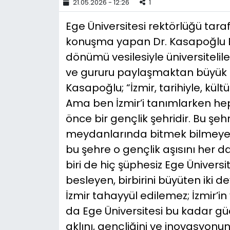
21.05.2026 - 12:26
1
YEREL YÖNETİMLER
Ege Üniversitesi rektörlüğü tar
konuşma yapan Dr. Kasapoğlu Ege 
Yurt
dönümü vesilesiyle üniversiteli
ve gururu paylaşmaktan büyük bi
Kasapoğlu; “İzmir, tarihiyle, kültü
Ama ben İzmir’i tanımlarken hep 
önce bir gençlik şehridir. Bu şe
meydanlarında bitmek bilmeyen bi
bu şehre o gençlik aşısını her
biri de hiç şüphesiz Ege Üniversite
besleyen, birbirini büyüten iki 
İzmir tahayyül edilemez; İzmir’in
da Ege Üniversitesi bu kadar gü
aklını, gençliğini ve inovasyonun