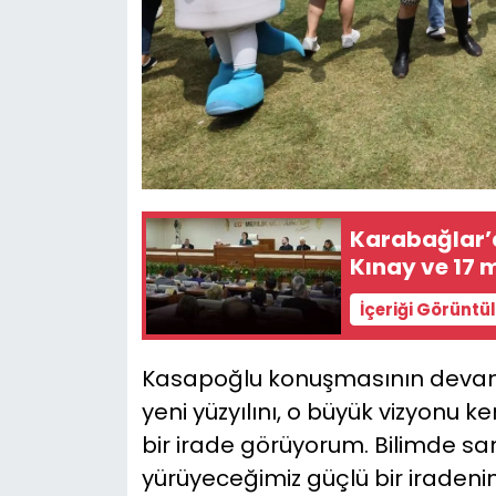
Karabağlar’d
Kınay ve 17 m
İçeriği Görüntü
Kasapoğlu konuşmasının devamı
yeni yüzyılını, o büyük vizyonu ke
bir irade görüyorum. Bilimde sa
yürüyeceğimiz güçlü bir iraden