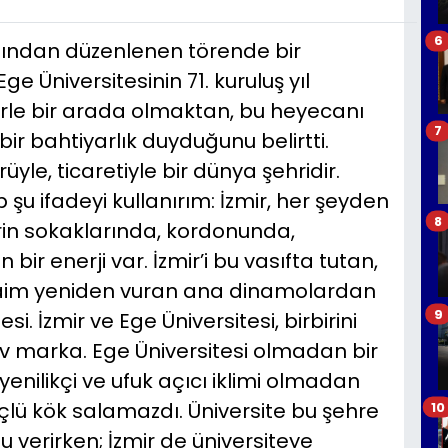
6
afından düzenlenen törende bir
Üniversitesinin 71. kuruluş yıl
lerle bir arada olmaktan, bu heyecanı
7
r bahtiyarlık duyduğunu belirtti.
rüyle, ticaretiyle bir dünya şehridir.
şu ifadeyi kullanırım: İzmir, her şeyden
8
hrin sokaklarında, kordonunda,
r enerji var. İzmir’i bu vasıfta tutan,
 daim yeniden vuran ana dinamolardan
9
si. İzmir ve Ege Üniversitesi, birbirini
dev marka. Ege Üniversitesi olmadan bir
 yenilikçi ve ufuk açıcı iklimi olmadan
çlü kök salamazdı. Üniversite bu şehre
10
u verirken; İzmir de üniversiteye