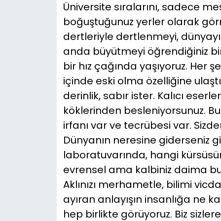
Üniversite sıralarını, sadece mesl
boğuştuğunuz yerler olarak görm
dertleriyle dertlenmeyi, dünyayı
anda büyütmeyi öğrendiğiniz bi
bir hız çağında yaşıyoruz. Her şey
içinde eski olma özelliğine ulaş
derinlik, sabır ister. Kalıcı eserle
köklerinden besleniyorsunuz. Bu 
irfanı var ve tecrübesi var. Sizd
Dünyanın neresine giderseniz gi
laboratuvarında, hangi kürsüsünd
evrensel ama kalbiniz daima bu 
Aklınızı merhametle, bilimi vic
ayıran anlayışın insanlığa ne ka
hep birlikte görüyoruz. Biz sizle