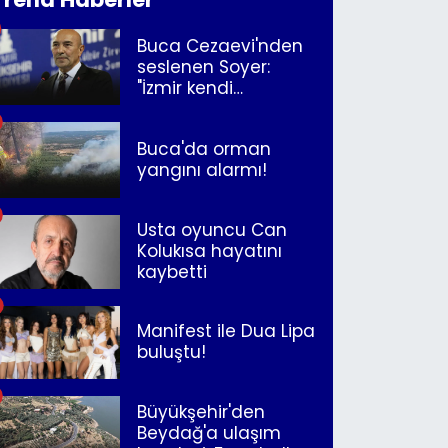
Buca Cezaevi'nden
seslenen Soyer:
"İzmir kendi
kurtuluşunu
müjdeleyecek"
Buca'da orman
yangını alarmı!
Usta oyuncu Can
Kolukısa hayatını
kaybetti
Manifest ile Dua Lipa
buluştu!
Büyükşehir'den
Beydağ'a ulaşım