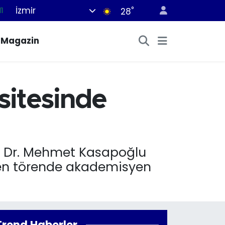
İzmir
°
8
28
2
Magazin
8
3
4
sitesinde
11
ili Dr. Mehmet Kasapoğlu
enen törende akademisyen
Trend Haberler