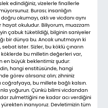
ek edindiğiniz, vizelerle finallerle
üyorsunuz. Burası; insanlığın
 doğru okumayı, aklı ve vicdanı aynı
r hayat okuludur. Biliyorum, muazzam
in çabuk tüketildiği, bilginin saniyeler
tığı bir dünya bu. Ancak unutmayın ki
r, sebat ister. Sizler, bu köklü çınarın
köklerde bu milletin değerleri var,
en en büyük beklentimiz şudur:
din, hangi enstitüsünde, hangi
e görev alırsanız alın; zihniniz
coğrafyaya, bu millete bağlı kalsın.
danla yoğurun. Çünkü bilimi vicdandan
dar zulmettiğini ne kadar acı verdiğini
re yürekten inanıyoruz. Devletimizin tüm