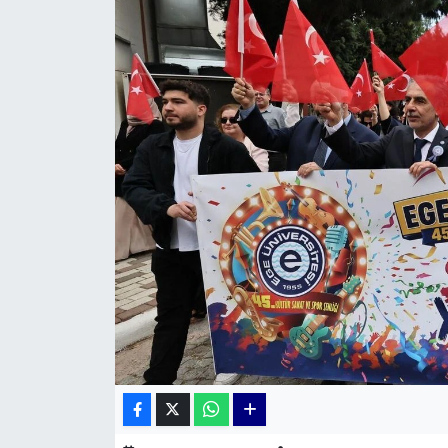
KÜLTÜR SANAT
MAGAZİN
POLİTİKA
SAĞLIK
Siyaset
SPOR
TEKNOLOJİ
Yaşam
YEREL POLİTİKA