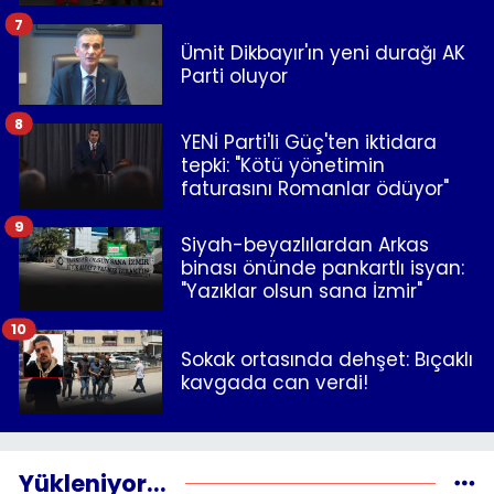
7
Ümit Dikbayır'ın yeni durağı AK
Parti oluyor
8
YENİ Parti'li Güç'ten iktidara
tepki: "Kötü yönetimin
faturasını Romanlar ödüyor"
9
Siyah-beyazlılardan Arkas
binası önünde pankartlı isyan:
"Yazıklar olsun sana İzmir"
10
Sokak ortasında dehşet: Bıçaklı
kavgada can verdi!
Yükleniyor...