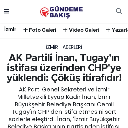
Ankara
Nöbetçi Eczaneler
İzmir
Foto Galeri
Video Galeri
Yazarl
Bilim Teknoloji
Hava Durumu
İZMIR HABERLERI
DÜNYA
Trafik Durumu
AK Partili İnan, Tugay'ın
EGE
Süper Lig Puan Durumu ve Fikstür
istifası üzerinden CHP'ye
yüklendi: Çöküş itirafıdır!
EĞİTİM
Tüm Manşetler
AK Parti Genel Sekreteri ve İzmir
EKONOMİ
Son Dakika Haberleri
Milletvekili Eyyüp Kadir İnan, İzmir
Büyükşehir Belediye Başkanı Cemil
English News
Haber Arşivi
Tugay'ın CHP'den istifa etmesini sert
sözlerle eleştirdi. İnan, "İzmir Büyükşehir
GÜNCEL
Belediye Başkanının partisinden istifası,