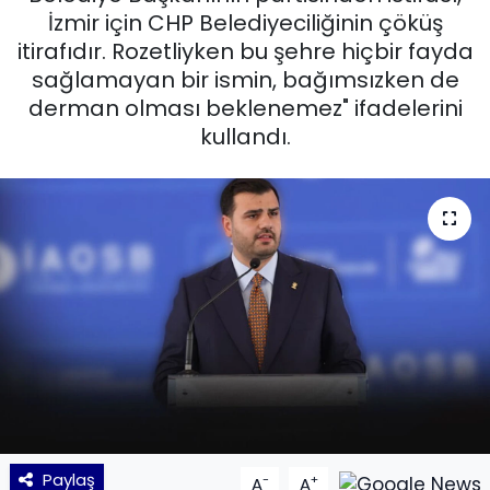
İzmir için CHP Belediyeciliğinin çöküş
KÜLTÜR SANAT
itirafıdır. Rozetliyken bu şehre hiçbir fayda
sağlamayan bir ismin, bağımsızken de
MAGAZİN
derman olması beklenemez" ifadelerini
kullandı.
POLİTİKA
SAĞLIK
Siyaset
SPOR
TEKNOLOJİ
Yaşam
Paylaş
-
+
YEREL POLİTİKA
A
A