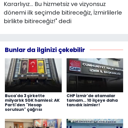
Kararlıyız… Bu hizmetsiz ve vizyonsuz
dönemi ilk seçimde bitireceğiz, İzmirlilerle
birlikte bitireceğiz!" dedi
Bunlar da ilginizi çekebilir
Buca'da 3 şirkette
CHP İzmir'de atamalar
milyarlık SGK hamlesi: AK
tamam... 10 ilçeye daha
Parti'den "Hesap
tanıdık isimler!
sorulsun" çağrısı