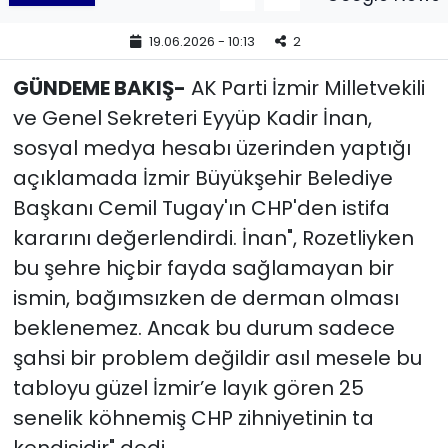
19.06.2026 - 10:13
2
YEREL YÖNETİMLER
GÜNDEME BAKIŞ-
AK Parti İzmir Milletvekili
Yurt
ve Genel Sekreteri Eyyüp Kadir İnan,
sosyal medya hesabı üzerinden yaptığı
açıklamada İzmir Büyükşehir Belediye
Başkanı Cemil Tugay'ın CHP'den istifa
kararını değerlendirdi. İnan", Rozetliyken
bu şehre hiçbir fayda sağlamayan bir
ismin, bağımsızken de derman olması
beklenemez. Ancak bu durum sadece
şahsi bir problem değildir asıl mesele bu
tabloyu güzel İzmir’e layık gören 25
senelik köhnemiş CHP zihniyetinin ta
kendisidir" dedi