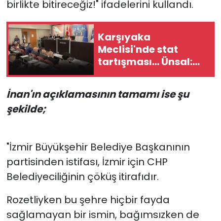
birlikte bitireceğiz!" ifadelerini kullandı.
Karşıyaka
Meclisi'nde stat
tartışması... Ünsal:
Ruhsat başvurusu da
kesinleşmiş proje de
İnan'ın açıklamasının tamamı ise şu
yok!
şekilde;
"İzmir Büyükşehir Belediye Başkanının
partisinden istifası, İzmir için CHP
Belediyeciliğinin çöküş itirafıdır.
Rozetliyken bu şehre hiçbir fayda
sağlamayan bir ismin, bağımsızken de