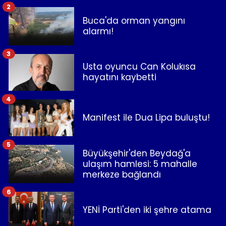
2
Buca'da orman yangını
alarmı!
3
Usta oyuncu Can Kolukısa
hayatını kaybetti
4
Manifest ile Dua Lipa buluştu!
5
Büyükşehir'den Beydağ'a
ulaşım hamlesi: 5 mahalle
merkeze bağlandı
6
YENİ Parti'den iki şehre atama