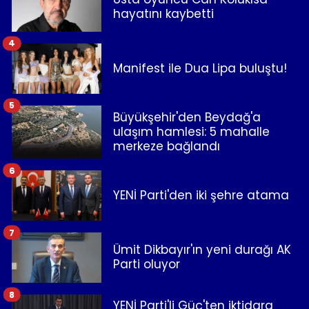
hayatını kaybetti
4
Manifest ile Dua Lipa buluştu!
5
Büyükşehir'den Beydağ'a
ulaşım hamlesi: 5 mahalle
merkeze bağlandı
6
YENİ Parti'den iki şehre atama
7
Ümit Dikbayır'ın yeni durağı AK
Parti oluyor
8
YENİ Parti'li Güç'ten iktidara