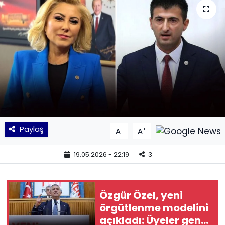
KÜLTÜR SANAT
MAGAZİN
POLİTİKA
SAĞLIK
Siyaset
Paylaş
-
+
A
A
SPOR
19.05.2026 - 22:19
3
TEKNOLOJİ
Özgür Özel, yeni
Yaşam
örgütlenme modelini
açıkladı: Üyeler genel
YEREL POLİTİKA