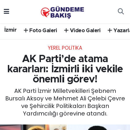
Ankara
Nöbetçi Eczaneler
İzmir
Foto Galeri
Video Galeri
Yazarl
Bilim Teknoloji
Hava Durumu
YEREL POLİTİKA
DÜNYA
Trafik Durumu
AK Parti’de atama
EGE
Süper Lig Puan Durumu ve Fikstür
kararları: İzmirli iki vekile
önemli görev!
EĞİTİM
Tüm Manşetler
AK Parti İzmir Milletvekilleri Şebnem
EKONOMİ
Son Dakika Haberleri
Bursalı Aksoy ve Mehmet Ali Çelebi Çevre
ve Şehircilik Politikaları Başkan
English News
Haber Arşivi
Yardımcılığı görevine atandı.
GÜNCEL