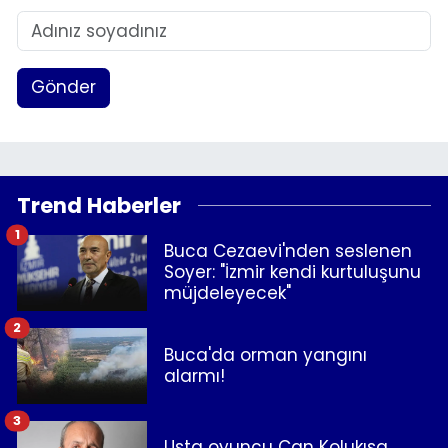
Gönder
Trend Haberler
1
Buca Cezaevi'nden seslenen
Soyer: "İzmir kendi kurtuluşunu
müjdeleyecek"
2
Buca'da orman yangını
alarmı!
3
Usta oyuncu Can Kolukısa