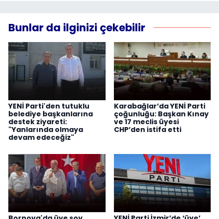
Bunlar da ilginizi çekebilir
YENİ Parti'den tutuklu
Karabağlar’da YENİ Parti
belediye başkanlarına
çoğunluğu: Başkan Kınay
destek ziyareti:
ve 17 meclis üyesi
"Yanlarında olmaya
CHP’den istifa etti
devam edeceğiz"
Bornova'da üye şov...
YENİ Parti İzmir’de ‘üye’