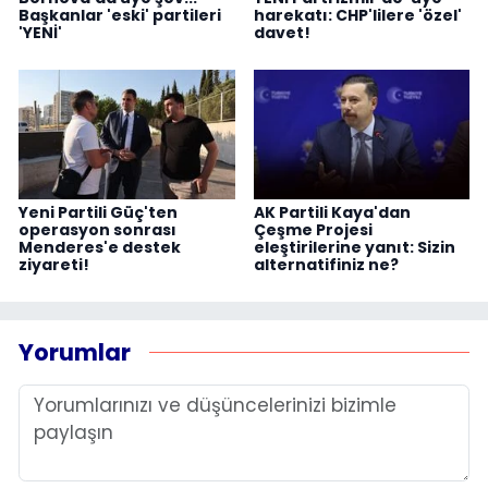
Başkanlar 'eski' partileri
harekatı: CHP'lilere 'özel'
'YENİ'
davet!
Yeni Partili Güç'ten
AK Partili Kaya'dan
operasyon sonrası
Çeşme Projesi
Menderes'e destek
eleştirilerine yanıt: Sizin
ziyareti!
alternatifiniz ne?
Yorumlar