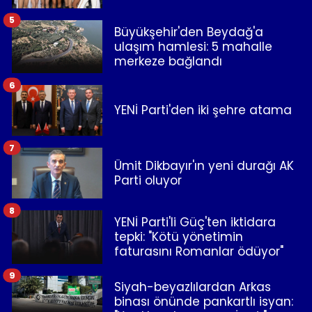
5
Büyükşehir'den Beydağ'a
ulaşım hamlesi: 5 mahalle
merkeze bağlandı
6
YENİ Parti'den iki şehre atama
7
Ümit Dikbayır'ın yeni durağı AK
Parti oluyor
8
YENİ Parti'li Güç'ten iktidara
tepki: "Kötü yönetimin
faturasını Romanlar ödüyor"
9
Siyah-beyazlılardan Arkas
binası önünde pankartlı isyan: