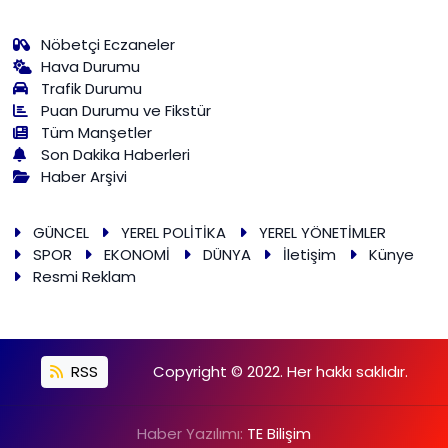
Nöbetçi Eczaneler
Hava Durumu
Trafik Durumu
Puan Durumu ve Fikstür
Tüm Manşetler
Son Dakika Haberleri
Haber Arşivi
GÜNCEL
YEREL POLİTİKA
YEREL YÖNETİMLER
SPOR
EKONOMİ
DÜNYA
İletişim
Künye
Resmi Reklam
RSS
Copyright © 2022. Her hakkı saklıdır.
Haber Yazılımı:
TE Bilişim