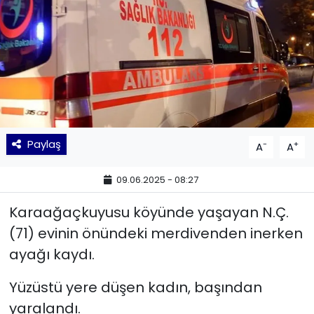
KÜLTÜR SANAT
MAGAZİN
POLİTİKA
SAĞLIK
Paylaş
-
+
A
A
Siyaset
09.06.2025 - 08:27
SPOR
Karaağaçkuyusu köyünde yaşayan N.Ç.
(71) evinin önündeki merdivenden inerken
TEKNOLOJİ
ayağı kaydı.
Yaşam
Yüzüstü yere düşen kadın, başından
yaralandı.
YEREL POLİTİKA