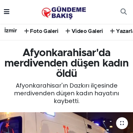
Ankara
Nöbetçi Eczaneler
İzmir
Foto Galeri
Video Galeri
Yazarl
Bilim Teknoloji
Hava Durumu
Afyonkarahisar'da
DÜNYA
Trafik Durumu
merdivenden düşen kadın
EGE
Süper Lig Puan Durumu ve Fikstür
öldü
EĞİTİM
Tüm Manşetler
Afyonkarahisar'ın Dazkırı ilçesinde
merdivenden düşen kadın hayatını
EKONOMİ
Son Dakika Haberleri
kaybetti.
English News
Haber Arşivi
GÜNCEL