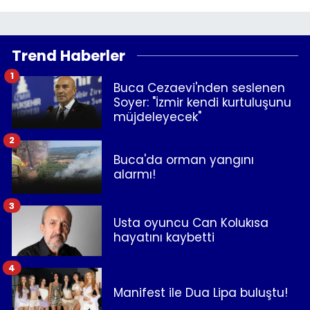
Trend Haberler
1
Buca Cezaevi'nden seslenen
Soyer: "İzmir kendi kurtuluşunu
müjdeleyecek"
2
Buca'da orman yangını
alarmı!
3
Usta oyuncu Can Kolukısa
hayatını kaybetti
4
Manifest ile Dua Lipa buluştu!