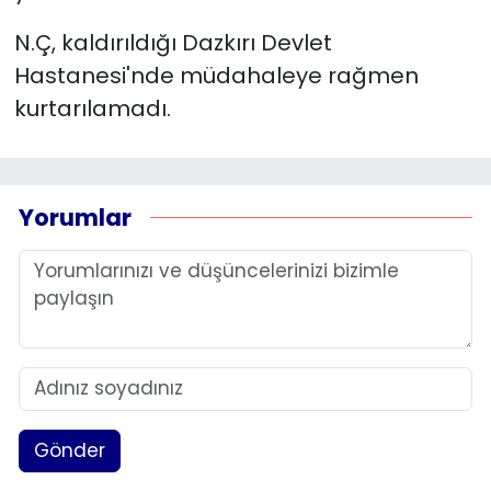
N.Ç, kaldırıldığı Dazkırı Devlet
YEREL YÖNETİMLER
Hastanesi'nde müdahaleye rağmen
kurtarılamadı.
Yurt
Yorumlar
Gönder