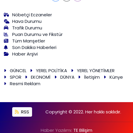
Nöbetçi Eczaneler
Hava Durumu
Trafik Durumu
Puan Durumu ve Fikstür
Tüm Manşetler
Son Dakika Haberleri
Haber Arşivi
GÜNCEL
YEREL POLİTİKA
YEREL YÖNETİMLER
SPOR
EKONOMİ
DÜNYA
İletişim
Künye
Resmi Reklam
RSS
Copyright © 2022. Her hakkı saklıdır.
Haber Yazılımı:
TE Bilişim