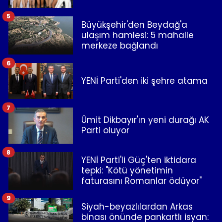
5
Büyükşehir'den Beydağ'a
ulaşım hamlesi: 5 mahalle
merkeze bağlandı
6
YENİ Parti'den iki şehre atama
7
Ümit Dikbayır'ın yeni durağı AK
Parti oluyor
8
YENİ Parti'li Güç'ten iktidara
tepki: "Kötü yönetimin
faturasını Romanlar ödüyor"
9
Siyah-beyazlılardan Arkas
binası önünde pankartlı isyan: