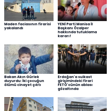
Maden faciasının firarisi
YENİ Parti Manisa İl
yakalandı
Başkanı Özalper
hakkında tutuklama
kararı!
Bakan Akın Gürlek
Erdoğan'a suikast
duyurdu: İki çocuğun
girişimindeki firari
ölümü cinayet çıktı
FETÖ'cünün ablası
gözaltında