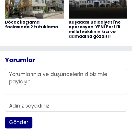
Böcek ilaçlama
Kuşadası Belediyesi'ne
faciasında 2 tutuklama
operasyon: YENİ Parti'li
milletvekilinin kızı ve
damadına gözaltı!
Yorumlar
Gönder