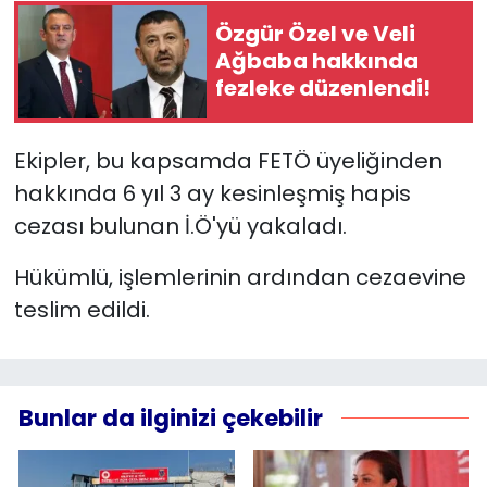
Özgür Özel ve Veli
YEREL YÖNETİMLER
Ağbaba hakkında
fezleke düzenlendi!
Yurt
Ekipler, bu kapsamda FETÖ üyeliğinden
hakkında 6 yıl 3 ay kesinleşmiş hapis
cezası bulunan İ.Ö'yü yakaladı.
Hükümlü, işlemlerinin ardından cezaevine
teslim edildi.
Bunlar da ilginizi çekebilir