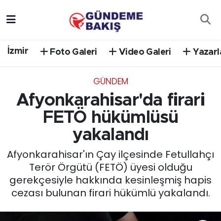
Ankara
Nöbetçi Eczaneler
İzmir
Foto Galeri
Video Galeri
Yazarl
Bilim Teknoloji
Hava Durumu
GÜNDEM
DÜNYA
Trafik Durumu
Afyonkarahisar'da firari
EGE
Süper Lig Puan Durumu ve Fikstür
FETÖ hükümlüsü
yakalandı
EĞİTİM
Tüm Manşetler
Afyonkarahisar'ın Çay ilçesinde Fetullahçı
EKONOMİ
Son Dakika Haberleri
Terör Örgütü (FETÖ) üyesi olduğu
gerekçesiyle hakkında kesinleşmiş hapis
English News
Haber Arşivi
cezası bulunan firari hükümlü yakalandı.
GÜNCEL