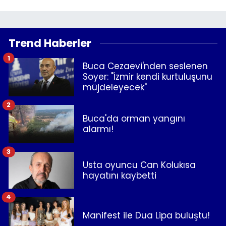
Trend Haberler
1
Buca Cezaevi'nden seslenen
Soyer: "İzmir kendi kurtuluşunu
müjdeleyecek"
2
Buca'da orman yangını
alarmı!
3
Usta oyuncu Can Kolukısa
hayatını kaybetti
4
Manifest ile Dua Lipa buluştu!