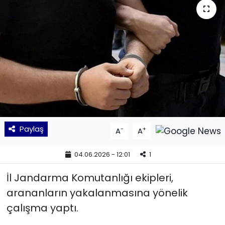
KÜLTÜR SANAT
MAGAZİN
POLİTİKA
SAĞLIK
Siyaset
Paylaş
-
+
A
A
SPOR
04.06.2026 - 12:01
1
TEKNOLOJİ
İl Jandarma Komutanlığı ekipleri,
arananların yakalanmasına yönelik
Yaşam
çalışma yaptı.
YEREL POLİTİKA