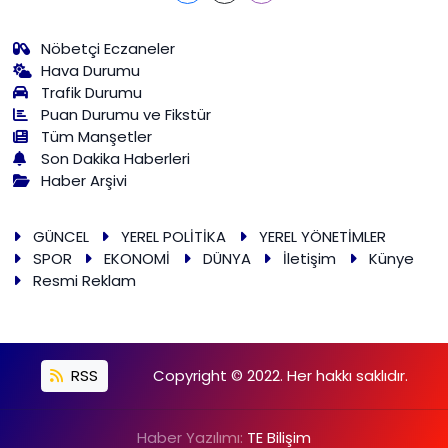
Nöbetçi Eczaneler
Hava Durumu
Trafik Durumu
Puan Durumu ve Fikstür
Tüm Manşetler
Son Dakika Haberleri
Haber Arşivi
GÜNCEL
YEREL POLİTİKA
YEREL YÖNETİMLER
SPOR
EKONOMİ
DÜNYA
İletişim
Künye
Resmi Reklam
RSS
Copyright © 2022. Her hakkı saklıdır.
Haber Yazılımı:
TE Bilişim