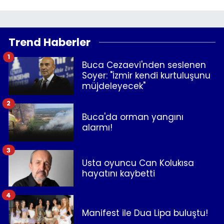
Trend Haberler
1
Buca Cezaevi'nden seslenen
Soyer: "İzmir kendi kurtuluşunu
müjdeleyecek"
2
Buca'da orman yangını
alarmı!
3
Usta oyuncu Can Kolukısa
hayatını kaybetti
4
Manifest ile Dua Lipa buluştu!