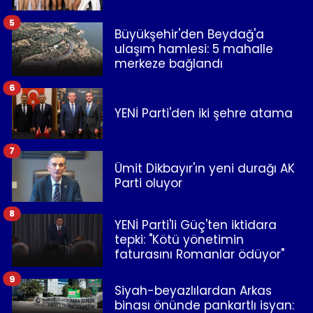
5
Büyükşehir'den Beydağ'a
ulaşım hamlesi: 5 mahalle
merkeze bağlandı
6
YENİ Parti'den iki şehre atama
7
Ümit Dikbayır'ın yeni durağı AK
Parti oluyor
8
YENİ Parti'li Güç'ten iktidara
tepki: "Kötü yönetimin
faturasını Romanlar ödüyor"
9
Siyah-beyazlılardan Arkas
binası önünde pankartlı isyan: