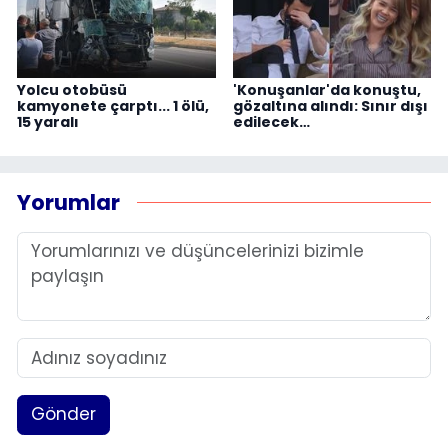
Yolcu otobüsü
'Konuşanlar'da konuştu,
kamyonete çarptı... 1 ölü,
gözaltına alındı: Sınır dışı
15 yaralı
edilecek…
Yorumlar
Gönder