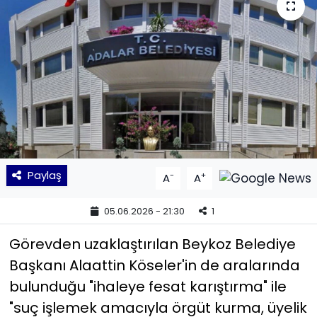
KÜLTÜR SANAT
MAGAZİN
POLİTİKA
SAĞLIK
Siyaset
Paylaş
-
+
A
A
SPOR
05.06.2026 - 21:30
1
TEKNOLOJİ
Görevden uzaklaştırılan Beykoz Belediye
Başkanı Alaattin Köseler'in de aralarında
Yaşam
bulunduğu "ihaleye fesat karıştırma" ile
"suç işlemek amacıyla örgüt kurma, üyelik
YEREL POLİTİKA