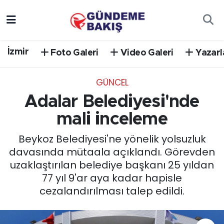
Ankara
Nöbetçi Eczaneler
İzmir
Foto Galeri
Video Galeri
Yazarl
Bilim Teknoloji
Hava Durumu
GÜNCEL
DÜNYA
Trafik Durumu
Adalar Belediyesi'nde
EGE
Süper Lig Puan Durumu ve Fikstür
mali inceleme
Beykoz Belediyesi'ne yönelik yolsuzluk
EĞİTİM
Tüm Manşetler
davasında mütaala açıklandı. Görevden
uzaklaştırılan belediye başkanı 25 yıldan
EKONOMİ
Son Dakika Haberleri
77 yıl 9'ar aya kadar hapisle
cezalandırılması talep edildi.
English News
Haber Arşivi
GÜNCEL