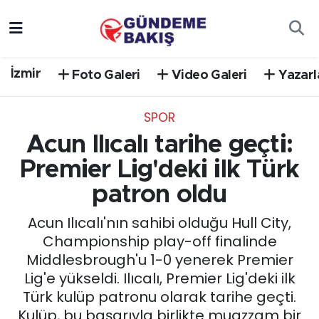
Ankara
Nöbetçi Eczaneler
İzmir
Foto Galeri
Video Galeri
Yazarl
Bilim Teknoloji
Hava Durumu
SPOR
DÜNYA
Trafik Durumu
Acun Ilıcalı tarihe geçti:
EGE
Süper Lig Puan Durumu ve Fikstür
Premier Lig'deki ilk Türk
patron oldu
EĞİTİM
Tüm Manşetler
Acun Ilıcalı'nın sahibi olduğu Hull City,
EKONOMİ
Son Dakika Haberleri
Championship play-off finalinde
Middlesbrough'u 1-0 yenerek Premier
English News
Haber Arşivi
Lig'e yükseldi. Ilıcalı, Premier Lig'deki ilk
Türk kulüp patronu olarak tarihe geçti.
GÜNCEL
Kulüp, bu başarıyla birlikte muazzam bir