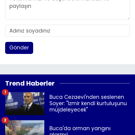
Gönder
Trend Haberler
1
Buca Cezaevi'nden seslenen
Soyer: "İzmir kendi kurtuluşunu
müjdeleyecek"
2
Buca'da orman yangını
alarmı!