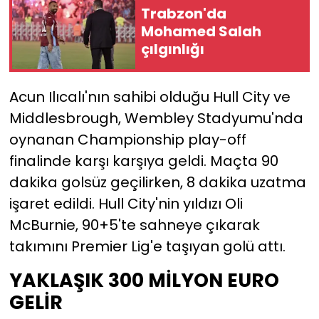
Trabzon'da
Mohamed Salah
YEREL YÖNETİMLER
çılgınlığı
Yurt
Acun Ilıcalı'nın sahibi olduğu Hull City ve
Middlesbrough, Wembley Stadyumu'nda
oynanan Championship play-off
finalinde karşı karşıya geldi. Maçta 90
dakika golsüz geçilirken, 8 dakika uzatma
işaret edildi. Hull City'nin yıldızı Oli
McBurnie, 90+5'te sahneye çıkarak
takımını Premier Lig'e taşıyan golü attı.
YAKLAŞIK 300 MİLYON EURO
GELİR