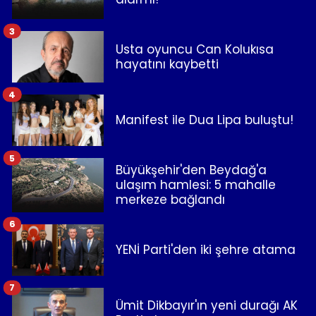
3
Usta oyuncu Can Kolukısa
hayatını kaybetti
4
Manifest ile Dua Lipa buluştu!
5
Büyükşehir'den Beydağ'a
ulaşım hamlesi: 5 mahalle
merkeze bağlandı
6
YENİ Parti'den iki şehre atama
7
Ümit Dikbayır'ın yeni durağı AK