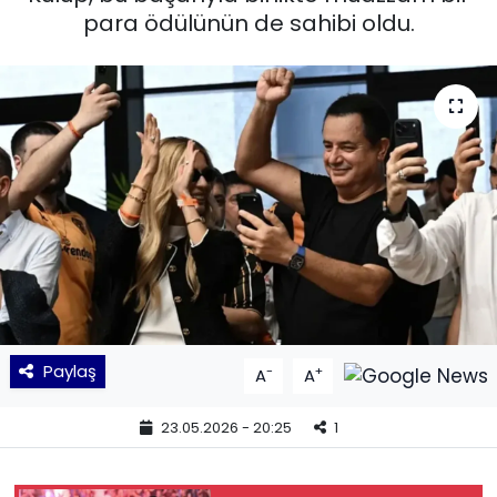
para ödülünün de sahibi oldu.
KÜLTÜR SANAT
MAGAZİN
POLİTİKA
SAĞLIK
Siyaset
SPOR
Paylaş
-
+
A
A
TEKNOLOJİ
23.05.2026 - 20:25
1
Yaşam
YEREL POLİTİKA