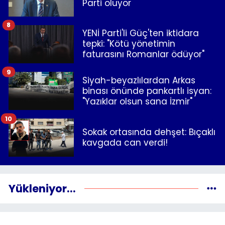
Parti oluyor
8
YENİ Parti'li Güç'ten iktidara
tepki: "Kötü yönetimin
faturasını Romanlar ödüyor"
9
Siyah-beyazlılardan Arkas
binası önünde pankartlı isyan:
"Yazıklar olsun sana İzmir"
10
Sokak ortasında dehşet: Bıçaklı
kavgada can verdi!
Yükleniyor...