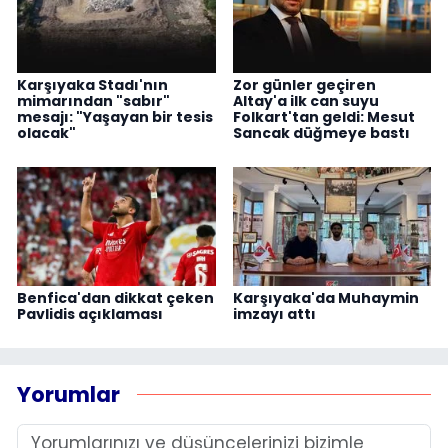
Karşıyaka Stadı'nın
Zor günler geçiren
mimarından "sabır"
Altay'a ilk can suyu
mesajı: "Yaşayan bir tesis
Folkart'tan geldi: Mesut
olacak"
Sancak düğmeye bastı
Benfica'dan dikkat çeken
Karşıyaka'da Muhaymin
Pavlidis açıklaması
imzayı attı
Yorumlar