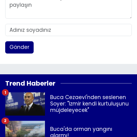
Gönder
Trend Haberler
1
Buca Cezaevi'nden seslenen
Soyer: "İzmir kendi kurtuluşunu
müjdeleyecek"
2
Buca'da orman yangını
alarmı!