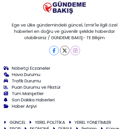
Ege ve ülke gündemindeki güncel, İzmir'le ilgili özel
haberleri en doğru ve güvenilir şekilde haberdar
olabilirsiniz / GÜNDEME BAKIŞ- TE Bilişim
Nöbetçi Eczaneler
Hava Durumu
Trafik Durumu
Puan Durumu ve Fikstür
Tüm Manşetler
Son Dakika Haberleri
Haber Arşivi
GÜNCEL
YEREL POLİTİKA
YEREL YÖNETİMLER
SPOR
EKONOMİ
DÜNYA
İletişim
Künye