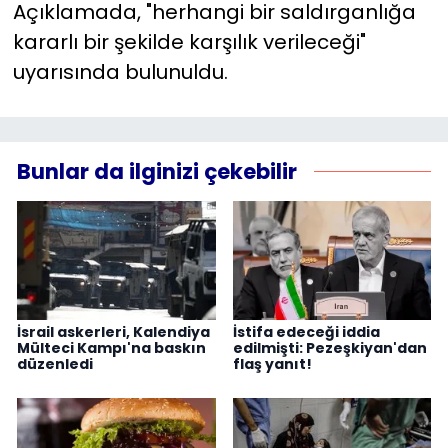
Açıklamada, "herhangi bir saldırganlığa
kararlı bir şekilde karşılık verileceği"
uyarısında bulunuldu.
Bunlar da ilginizi çekebilir
İsrail askerleri, Kalendiya
İstifa edeceği iddia
Mülteci Kampı'na baskın
edilmişti: Pezeşkiyan'dan
düzenledi
flaş yanıt!