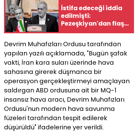
İstifa edeceği iddia
YEREL YÖNETİMLER
edilmişti:
Pezeşkiyan'dan flaş
Yurt
yanıt!
Devrim Muhafızları Ordusu tarafından
yapılan yazılı açıklamada, "Bugün şafak
vakti, İran kara suları üzerinde hava
sahasına girerek düşmanca bir
operasyon gerçekleştirmeyi amaçlayan
saldırgan ABD ordusuna ait bir MQ-1
insansız hava aracı, Devrim Muhafızları
Ordusu'nun modern hava savunma
füzeleri tarafından tespit edilerek
düşürüldü" ifadelerine yer verildi.