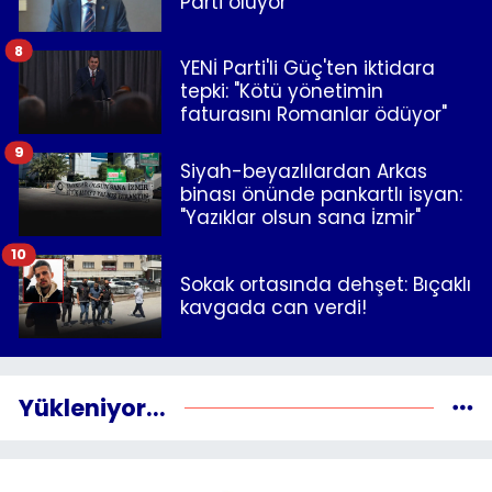
Parti oluyor
8
YENİ Parti'li Güç'ten iktidara
tepki: "Kötü yönetimin
faturasını Romanlar ödüyor"
9
Siyah-beyazlılardan Arkas
binası önünde pankartlı isyan:
"Yazıklar olsun sana İzmir"
10
Sokak ortasında dehşet: Bıçaklı
kavgada can verdi!
Yükleniyor...