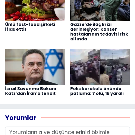
Ünlü fast-food şirketi
Gazze'de ilaç krizi
iflas etti!
derinleşiyor: Kanser
hastalarının tedavisi risk
altında
İsrail Savunma Bakanı
Polis karakolu önünde
Katz'dan İran'a tehdit
patlama: 7 ölü, 15 yaralı
Yorumlar