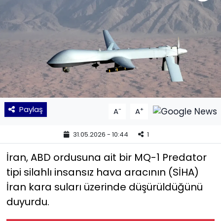
KÜLTÜR SANAT
MAGAZİN
POLİTİKA
SAĞLIK
Paylaş
-
+
A
A
Siyaset
31.05.2026 - 10:44
1
SPOR
İran, ABD ordusuna ait bir MQ-1 Predator
TEKNOLOJİ
tipi silahlı insansız hava aracının (SİHA)
İran kara suları üzerinde düşürüldüğünü
Yaşam
duyurdu.
YEREL POLİTİKA