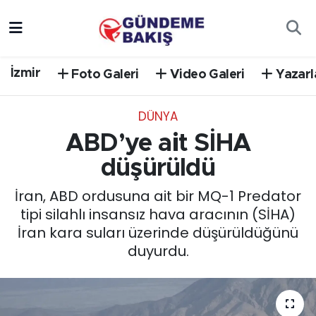
Ankara
Nöbetçi Eczaneler
İzmir
Foto Galeri
Video Galeri
Yazarl
Bilim Teknoloji
Hava Durumu
DÜNYA
DÜNYA
Trafik Durumu
ABD’ye ait SİHA
EGE
Süper Lig Puan Durumu ve Fikstür
düşürüldü
İran, ABD ordusuna ait bir MQ-1 Predator
EĞİTİM
Tüm Manşetler
tipi silahlı insansız hava aracının (SİHA)
İran kara suları üzerinde düşürüldüğünü
EKONOMİ
Son Dakika Haberleri
duyurdu.
English News
Haber Arşivi
GÜNCEL