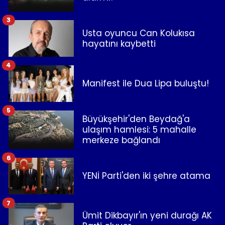
3
Usta oyuncu Can Kolukısa
hayatını kaybetti
4
Manifest ile Dua Lipa buluştu!
5
Büyükşehir'den Beydağ'a
ulaşım hamlesi: 5 mahalle
merkeze bağlandı
6
YENİ Parti'den iki şehre atama
7
Ümit Dikbayır'ın yeni durağı AK