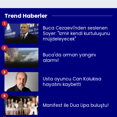
Trend Haberler
1
Buca Cezaevi'nden seslenen
Soyer: "İzmir kendi kurtuluşunu
müjdeleyecek"
2
Buca'da orman yangını
alarmı!
3
Usta oyuncu Can Kolukısa
hayatını kaybetti
4
Manifest ile Dua Lipa buluştu!