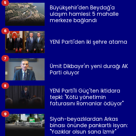
5
Büyükşehir'den Beydağ'a
ulaşım hamlesi: 5 mahalle
merkeze bağlandı
6
YENİ Parti'den iki şehre atama
7
Ümit Dikbayır'ın yeni durağı AK
Parti oluyor
8
YENİ Parti'li Güç'ten iktidara
tepki: "Kötü yönetimin
faturasını Romanlar ödüyor"
9
Siyah-beyazlılardan Arkas
binası önünde pankartlı isyan:
"Yazıklar olsun sana İzmir"