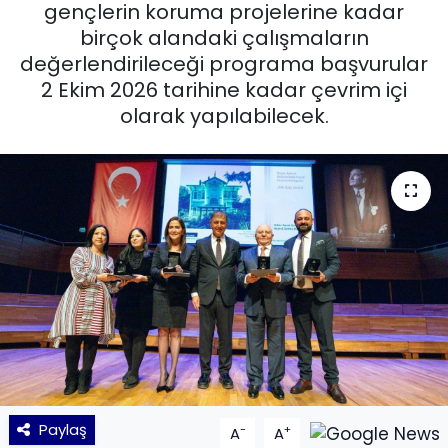
gençlerin koruma projelerine kadar
birçok alandaki çalışmaların
KÜLTÜR SANAT
değerlendirileceği programa başvurular
MAGAZİN
2 Ekim 2026 tarihine kadar çevrim içi
olarak yapılabilecek.
POLİTİKA
SAĞLIK
Siyaset
SPOR
TEKNOLOJİ
Yaşam
Paylaş
-
+
A
A
YEREL POLİTİKA