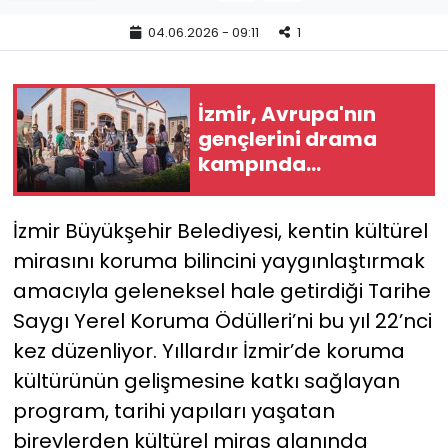
04.06.2026 - 09:11
1
YEREL YÖNETİMLER
Yurt
İzmir, Avrupa'nın
gençlerini drama
kampında
buluşturuyor!
İzmir Büyükşehir Belediyesi, kentin kültürel
mirasını koruma bilincini yaygınlaştırmak
amacıyla geleneksel hale getirdiği Tarihe
Saygı Yerel Koruma Ödülleri’ni bu yıl 22’nci
kez düzenliyor. Yıllardır İzmir’de koruma
kültürünün gelişmesine katkı sağlayan
program, tarihi yapıları yaşatan
bireylerden kültürel miras alanında