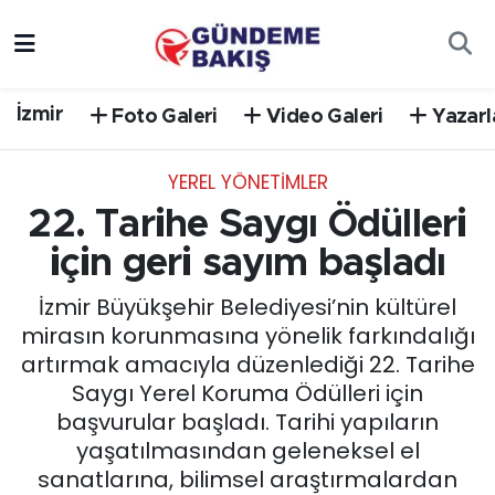
Ankara
Nöbetçi Eczaneler
İzmir
Foto Galeri
Video Galeri
Yazarl
Bilim Teknoloji
Hava Durumu
YEREL YÖNETİMLER
DÜNYA
Trafik Durumu
22. Tarihe Saygı Ödülleri
EGE
Süper Lig Puan Durumu ve Fikstür
için geri sayım başladı
İzmir Büyükşehir Belediyesi’nin kültürel
EĞİTİM
Tüm Manşetler
mirasın korunmasına yönelik farkındalığı
artırmak amacıyla düzenlediği 22. Tarihe
EKONOMİ
Son Dakika Haberleri
Saygı Yerel Koruma Ödülleri için
başvurular başladı. Tarihi yapıların
English News
Haber Arşivi
yaşatılmasından geleneksel el
sanatlarına, bilimsel araştırmalardan
GÜNCEL