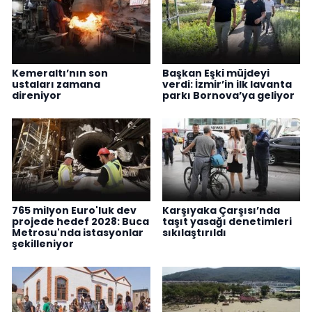
Kemeraltı’nın son
Başkan Eşki müjdeyi
ustaları zamana
verdi: İzmir’in ilk lavanta
direniyor
parkı Bornova’ya geliyor
765 milyon Euro'luk dev
Karşıyaka Çarşısı’nda
projede hedef 2028: Buca
taşıt yasağı denetimleri
Metrosu'nda istasyonlar
sıkılaştırıldı
şekilleniyor