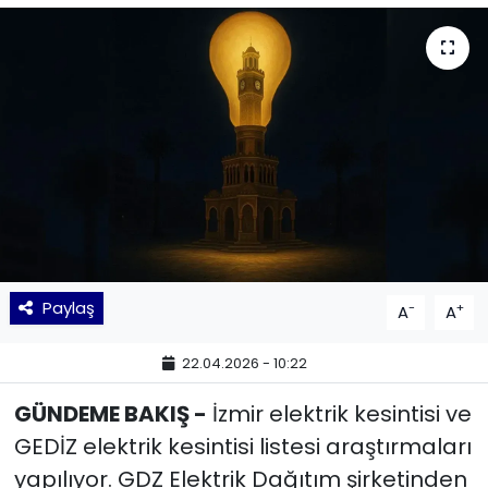
KÜLTÜR SANAT
MAGAZİN
POLİTİKA
SAĞLIK
Siyaset
Paylaş
-
+
A
A
SPOR
22.04.2026 - 10:22
TEKNOLOJİ
GÜNDEME BAKIŞ -
İzmir elektrik kesintisi ve
Yaşam
GEDİZ elektrik kesintisi listesi araştırmaları
yapılıyor. GDZ Elektrik Dağıtım şirketinden
YEREL POLİTİKA