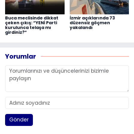
Buca meclisinde dikkat
İzmir açıklarında 73
çeken çıkış: “YENİ Parti
düzensiz göçmen
kurulunca telaşa mı
yakalandı
girdiniz?”
Yorumlar
Gönder