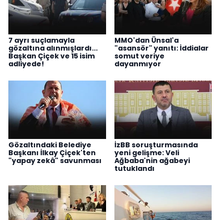
7 ayrı suçlamayla
MMO'dan Ünsal'a
gözaltına alınmışlardı...
"asansör" yanıtı: İddialar
Başkan Çiçek ve 15 isim
somut veriye
adliyede!
dayanmıyor
Gözaltındaki Belediye
İzBB soruşturmasında
Başkanı İlkay Çiçek'ten
yeni gelişme: Veli
"yapay zekâ" savunması
Ağbaba'nin ağabeyi
tutuklandı