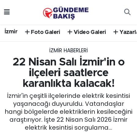
Ankara
Nöbetçi Eczaneler
İzmir
Foto Galeri
Video Galeri
Yazarl
Bilim Teknoloji
Hava Durumu
İZMIR HABERLERI
DÜNYA
Trafik Durumu
22 Nisan Salı İzmir'in o
EGE
Süper Lig Puan Durumu ve Fikstür
ilçeleri saatlerce
karanlıkta kalacak!
EĞİTİM
Tüm Manşetler
İzmir'in çeşitli ilçelerinde elektrik kesintisi
EKONOMİ
Son Dakika Haberleri
yaşanacağı duyuruldu. Vatandaşlar
hangi bölgelerde elektriklerin kesileceğini
English News
Haber Arşivi
araştırıyor. İşte 22 Nisan Salı 2026 İzmir
elektrik kesintisi sorgulama...
GÜNCEL