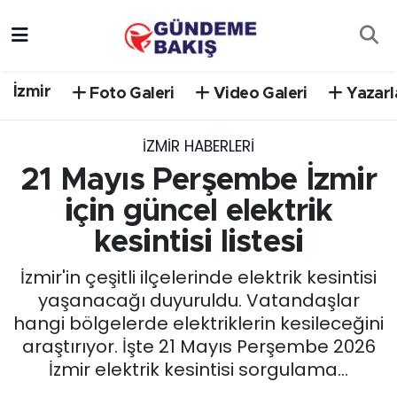
Ankara
Nöbetçi Eczaneler
İzmir
Foto Galeri
Video Galeri
Yazarl
Bilim Teknoloji
Hava Durumu
İZMIR HABERLERI
DÜNYA
Trafik Durumu
21 Mayıs Perşembe İzmir
EGE
Süper Lig Puan Durumu ve Fikstür
için güncel elektrik
kesintisi listesi
EĞİTİM
Tüm Manşetler
İzmir'in çeşitli ilçelerinde elektrik kesintisi
EKONOMİ
Son Dakika Haberleri
yaşanacağı duyuruldu. Vatandaşlar
hangi bölgelerde elektriklerin kesileceğini
English News
Haber Arşivi
araştırıyor. İşte 21 Mayıs Perşembe 2026
İzmir elektrik kesintisi sorgulama...
GÜNCEL