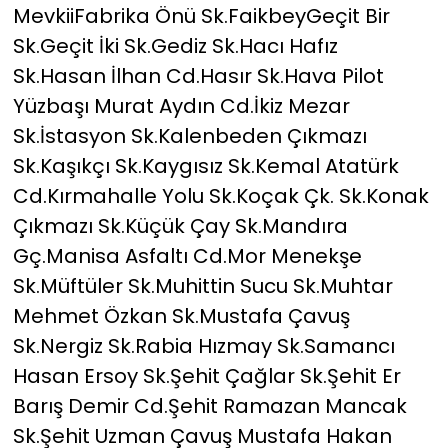
MevkiiFabrika Önü Sk.FaikbeyGeçit Bir
Sk.Geçit İki Sk.Gediz Sk.Hacı Hafız
Sk.Hasan İlhan Cd.Hasır Sk.Hava Pilot
Yüzbaşı Murat Aydın Cd.İkiz Mezar
Sk.İstasyon Sk.Kalenbeden Çıkmazı
Sk.Kaşıkçı Sk.Kaygısız Sk.Kemal Atatürk
Cd.Kırmahalle Yolu Sk.Koçak Çk. Sk.Konak
Çıkmazı Sk.Küçük Çay Sk.Mandıra
Gç.Manisa Asfaltı Cd.Mor Menekşe
Sk.Müftüler Sk.Muhittin Sucu Sk.Muhtar
Mehmet Özkan Sk.Mustafa Çavuş
Sk.Nergiz Sk.Rabia Hızmay Sk.Samancı
Hasan Ersoy Sk.Şehit Çağlar Sk.Şehit Er
Barış Demir Cd.Şehit Ramazan Mancak
Sk.Şehit Uzman Çavuş Mustafa Hakan