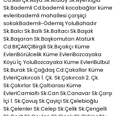
Cd.Asil Çk.Asya Sk.Atalay Sk.Ayenoğlu
Sk.Bademli Cd.bademli kocabağlar küme
evleribademli mahallesi çarşıiçi
sokakBademli-Ödemiş YoluBahadır
Sk.Balcı Sk.Ballı Sk.Baltacı Sk.Başak
Sk.Başaran Sk.Başkomutan Atatürk
Cd.BIÇAKÇIBirgili Sk.Bıçakçı Küme
EvleriBörülcelik Küme EvleriBozcayaka
Köyü İç YoluBozcayaka Küme EvleriBülbül
Sk.Burak Sk.Çağdaş Cd.Çakallar Küme
EvleriÇakırcalı 1. Çk. Sk.Çakırcalı 2. Çk.
Sk.Çakırlar Sk.Çaltıarası Küme
EvleriCamialtı Sk.Can Sk.Canavar Sk.Çarşı
İçi 1. Sk.Çavuş Sk.Çayiçi Sk.Çelebioğlu
Sk.Çelenler Sk.Celep Sk.Çelik Sk.Çengelli