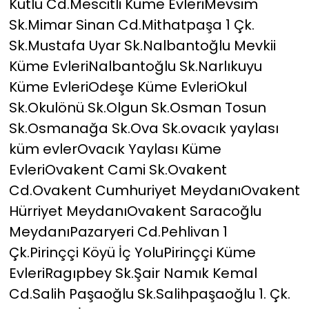
Kutlu Cd.Mescitli Küme EvleriMevsim
Sk.Mimar Sinan Cd.Mithatpaşa 1 Çk.
Sk.Mustafa Uyar Sk.Nalbantoğlu Mevkii
Küme EvleriNalbantoğlu Sk.Narlıkuyu
Küme EvleriOdeşe Küme EvleriOkul
Sk.Okulönü Sk.Olgun Sk.Osman Tosun
Sk.Osmanağa Sk.Ova Sk.ovacık yaylası
küm evlerOvacık Yaylası Küme
EvleriOvakent Cami Sk.Ovakent
Cd.Ovakent Cumhuriyet MeydanıOvakent
Hürriyet MeydanıOvakent Saracoğlu
MeydanıPazaryeri Cd.Pehlivan 1
Çk.Pirinççi Köyü İç YoluPirinççi Küme
EvleriRagıpbey Sk.Şair Namık Kemal
Cd.Salih Paşaoğlu Sk.Salihpaşaoğlu 1. Çk.