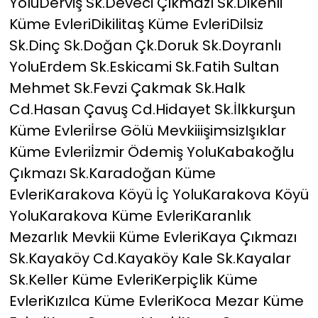
YoluDerviş Sk.Deveci Çıkmazı Sk.Dikenli
Küme EvleriDikilitaş Küme EvleriDilsiz
Sk.Dinç Sk.Doğan Çk.Doruk Sk.Doyranlı
YoluErdem Sk.Eskicami Sk.Fatih Sultan
Mehmet Sk.Fevzi Çakmak Sk.Halk
Cd.Hasan Çavuş Cd.Hidayet Sk.İlkkurşun
Küme Evleriİrse Gölü MevkiiişimsizIşıklar
Küme Evleriİzmir Ödemiş YoluKabakoğlu
Çıkmazı Sk.Karadoğan Küme
EvleriKarakova Köyü İç YoluKarakova Köyü
YoluKarakova Küme EvleriKaranlık
Mezarlık Mevkii Küme EvleriKaya Çıkmazı
Sk.Kayaköy Cd.Kayaköy Kale Sk.Kayalar
Sk.Keller Küme EvleriKerpiçlik Küme
EvleriKızılca Küme EvleriKoca Mezar Küme