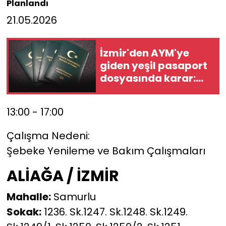
Planlandı
21.05.2026
İzmir'den AYM'ye
giden yeşil pasaport
dosyasında karar:
Belediye başkanları
için şartlar
13:00 - 17:00
değişmedi
Çalışma Nedeni:
Şebeke Yenileme ve Bakım Çalışmaları
ALİAĞA / İZMİR
Mahalle:
Samurlu
Sokak:
1236. Sk.1247. Sk.1248. Sk.1249.