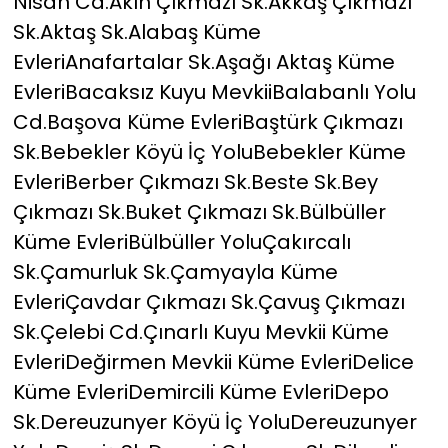
Nisan Cd.Akın Çıkmazı Sk.Akkaş Çıkmazı
Sk.Aktaş Sk.Alabaş Küme
EvleriAnafartalar Sk.Aşağı Aktaş Küme
EvleriBacaksız Kuyu MevkiiBalabanlı Yolu
Cd.Başova Küme EvleriBaştürk Çıkmazı
Sk.Bebekler Köyü İç YoluBebekler Küme
EvleriBerber Çıkmazı Sk.Beste Sk.Bey
Çıkmazı Sk.Buket Çıkmazı Sk.Bülbüller
Küme EvleriBülbüller YoluÇakırcalı
Sk.Çamurluk Sk.Çamyayla Küme
EvleriÇavdar Çıkmazı Sk.Çavuş Çıkmazı
Sk.Çelebi Cd.Çınarlı Kuyu Mevkii Küme
EvleriDeğirmen Mevkii Küme EvleriDelice
Küme EvleriDemircili Küme EvleriDepo
Sk.Dereuzunyer Köyü İç YoluDereuzunyer