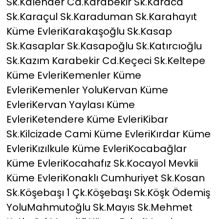
Sk.Kalender Cd.Karabekir Sk.Karaca
Sk.Karaçul Sk.Karaduman Sk.Karahayıt
Küme EvleriKarakaşoğlu Sk.Kasap
Sk.Kasaplar Sk.Kasapoğlu Sk.Katırcıoğlu
Sk.Kazım Karabekir Cd.Keçeci Sk.Keltepe
Küme EvleriKemenler Küme
EvleriKemenler YoluKervan Küme
EvleriKervan Yaylası Küme
EvleriKetendere Küme EvleriKibar
Sk.Kilcizade Cami Küme EvleriKırdar Küme
EvleriKızılkule Küme EvleriKocabağlar
Küme EvleriKocahafız Sk.Kocayol Mevkii
Küme EvleriKonaklı Cumhuriyet Sk.Kosan
Sk.Köşebaşı 1 Çk.Köşebaşı Sk.Köşk Ödemiş
YoluMahmutoğlu Sk.Mayıs Sk.Mehmet