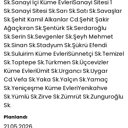
Sk.Sanayi İçi Küme EvleriSanayi Sitesi 1
Sk.Sanayi Sitesi Sk.Sarı Sk.Satı Sk.Savaşlar
Sk.Şehit Kamil Alkanlar Cd.Şehit Şakir
Ağaçkıran Sk.Şentürk Sk.Serdaroğlu
Sk.Serin Sk.Sevgenler Sk.Şeyh Mehmet
Sk.Sinan Sk.Stadyum Sk.Şükrü Efendi
Sk.Suluirim Küme EvleriSünnetçi Sk.Temizel
Sk.Toptepe Sk.Türkmen Sk.Üçcevizler
Küme EvleriÜmit Sk.Urgancı Sk.Uygar
Cd.Vefa Sk.Yaka Sk.Yalçın Sk.Yamaç
Sk.Yeniçeşme Küme EvleriYenikahve
Sk.Yümlü Sk.Zirve Sk.Zümrüt Sk.Zunguroğlu
Sk.
Planlandı
21.05.2026