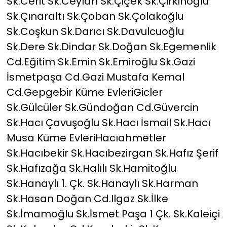
Sk.Cerit Sk.Ceylan Sk.Çiçek Sk.Çirkinoğlu
Sk.Çınaraltı Sk.Çoban Sk.Çolakoğlu
Sk.Coşkun Sk.Darıcı Sk.Davulcuoğlu
Sk.Dere Sk.Dindar Sk.Doğan Sk.Egemenlik
Cd.Eğitim Sk.Emin Sk.Emiroğlu Sk.Gazi
İsmetpaşa Cd.Gazi Mustafa Kemal
Cd.Gepgebir Küme EvleriGicler
Sk.Gülcüler Sk.Gündoğan Cd.Güvercin
Sk.Hacı Çavuşoğlu Sk.Hacı İsmail Sk.Hacı
Musa Küme EvleriHacıahmetler
Sk.Hacıbekir Sk.Hacıbezirgan Sk.Hafız Şerif
Sk.Hafızağa Sk.Halılı Sk.Hamitoğlu
Sk.Hanaylı 1. Çk. Sk.Hanaylı Sk.Harman
Sk.Hasan Doğan Cd.Ilgaz Sk.İlke
Sk.İmamoğlu Sk.İsmet Paşa 1 Çk. Sk.Kaleiçi