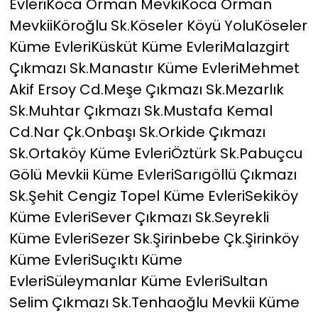
EvleriKoca Orman MevkiKoca Orman
MevkiiKöroğlu Sk.Köseler Köyü YoluKöseler
Küme EvleriKüsküt Küme EvleriMalazgirt
Çıkmazı Sk.Manastır Küme EvleriMehmet
Akif Ersoy Cd.Meşe Çıkmazı Sk.Mezarlık
Sk.Muhtar Çıkmazı Sk.Mustafa Kemal
Cd.Nar Çk.Onbaşı Sk.Orkide Çıkmazı
Sk.Ortaköy Küme EvleriÖztürk Sk.Pabuçcu
Gölü Mevkii Küme EvleriSarıgöllü Çıkmazı
Sk.Şehit Cengiz Topel Küme EvleriSekiköy
Küme EvleriSever Çıkmazı Sk.Seyrekli
Küme EvleriSezer Sk.Şirinbebe Çk.Şirinköy
Küme EvleriSuçıktı Küme
EvleriSüleymanlar Küme EvleriSultan
Selim Çıkmazı Sk.Tenhaoğlu Mevkii Küme