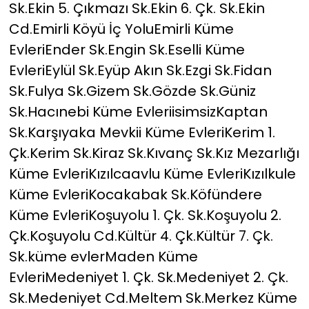
Sk.Ekin 5. Çıkmazı Sk.Ekin 6. Çk. Sk.Ekin
Cd.Emirli Köyü İç YoluEmirli Küme
EvleriEnder Sk.Engin Sk.Eselli Küme
EvleriEylül Sk.Eyüp Akın Sk.Ezgi Sk.Fidan
Sk.Fulya Sk.Gizem Sk.Gözde Sk.Güniz
Sk.Hacınebi Küme EvleriisimsizKaptan
Sk.Karşıyaka Mevkii Küme EvleriKerim 1.
Çk.Kerim Sk.Kiraz Sk.Kıvanç Sk.Kız Mezarlığı
Küme EvleriKızılcaavlu Küme EvleriKızılkule
Küme EvleriKocakabak Sk.Köfündere
Küme EvleriKoşuyolu 1. Çk. Sk.Koşuyolu 2.
Çk.Koşuyolu Cd.Kültür 4. Çk.Kültür 7. Çk.
Sk.küme evlerMaden Küme
EvleriMedeniyet 1. Çk. Sk.Medeniyet 2. Çk.
Sk.Medeniyet Cd.Meltem Sk.Merkez Küme