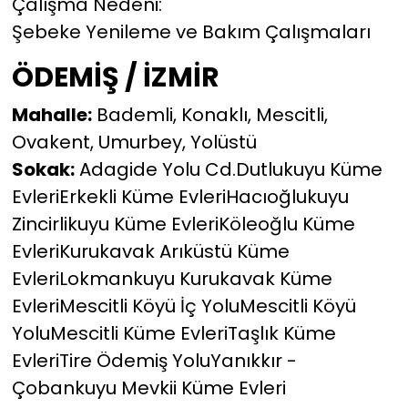
Çalışma Nedeni:
Şebeke Yenileme ve Bakım Çalışmaları
ÖDEMİŞ / İZMİR
Mahalle:
Bademli, Konaklı, Mescitli,
Ovakent, Umurbey, Yolüstü
Sokak:
Adagide Yolu Cd.Dutlukuyu Küme
EvleriErkekli Küme EvleriHacıoğlukuyu
Zincirlikuyu Küme EvleriKöleoğlu Küme
EvleriKurukavak Arıküstü Küme
EvleriLokmankuyu Kurukavak Küme
EvleriMescitli Köyü İç YoluMescitli Köyü
YoluMescitli Küme EvleriTaşlık Küme
EvleriTire Ödemiş YoluYanıkkır -
Çobankuyu Mevkii Küme Evleri