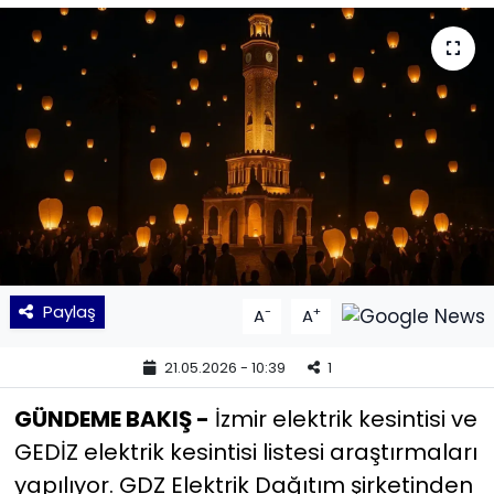
KÜLTÜR SANAT
MAGAZİN
POLİTİKA
SAĞLIK
Siyaset
Paylaş
-
+
A
A
SPOR
21.05.2026 - 10:39
1
TEKNOLOJİ
GÜNDEME BAKIŞ -
İzmir elektrik kesintisi ve
Yaşam
GEDİZ elektrik kesintisi listesi araştırmaları
yapılıyor. GDZ Elektrik Dağıtım şirketinden
YEREL POLİTİKA