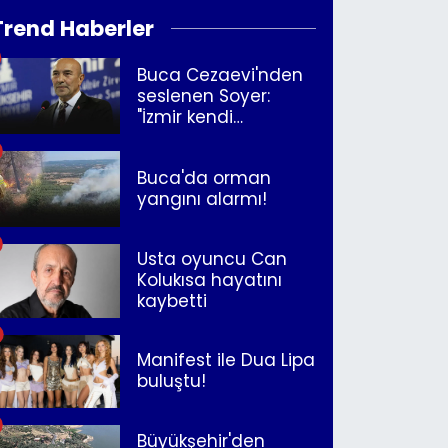
Trend Haberler
Buca Cezaevi'nden
seslenen Soyer:
"İzmir kendi
kurtuluşunu
müjdeleyecek"
Buca'da orman
yangını alarmı!
Usta oyuncu Can
Kolukısa hayatını
kaybetti
Manifest ile Dua Lipa
buluştu!
Büyükşehir'den