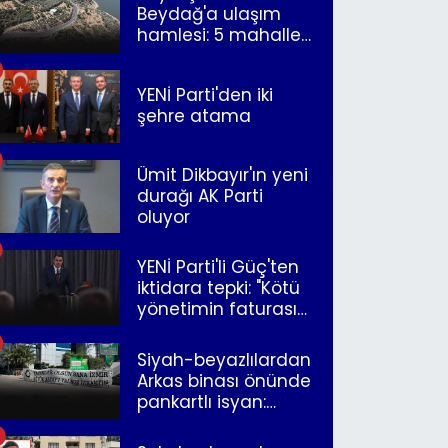
Beydağ'a ulaşım
hamlesi: 5 mahalle
merkeze bağlandı
YENİ Parti'den iki
şehre atama
Ümit Dikbayır'ın yeni
durağı AK Parti
oluyor
YENİ Parti'li Güç'ten
iktidara tepki: "Kötü
yönetimin faturasını
Romanlar ödüyor"
Siyah-beyazlılardan
Arkas binası önünde
pankartlı isyan:
"Yazıklar olsun sana
İzmir"