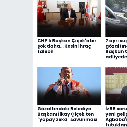
CHP'li Başkan Çiçek'e bir
7 ayrı s
şok daha... Kesin ihraç
gözaltına
talebi!
Başkan Ç
adliyede
Gözaltındaki Belediye
İzBB sor
Başkanı İlkay Çiçek'ten
yeni geli
"yapay zekâ" savunması
Ağbaba'
tutuklan