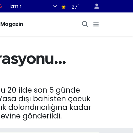
İzmir
°
6
27
7
Magazin
1
2
4
rasyonu...
4
ğu 20 ilde son 5 günde
Yasa dışı bahisten çocuk
k dolandırıcılığına kadar
evine gönderildi.