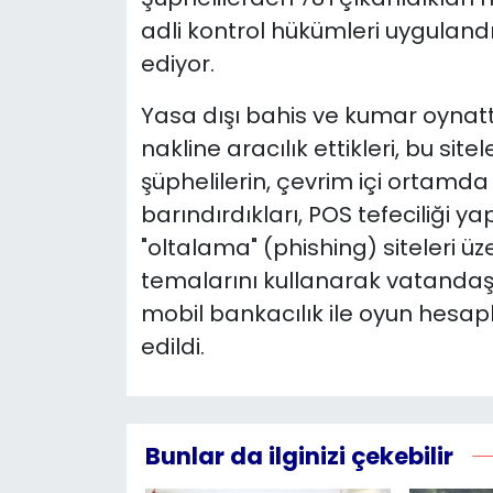
adli kontrol hükümleri uygulandı
ediyor.
Yasa dışı bahis ve kumar oynattı
nakline aracılık ettikleri, bu site
şüphelilerin, çevrim içi ortam
barındırdıkları, POS tefeciliği y
"oltalama" (phishing) siteleri üz
temalarını kullanarak vatandaşl
mobil bankacılık ile oyun hesapla
edildi.
Bunlar da ilginizi çekebilir