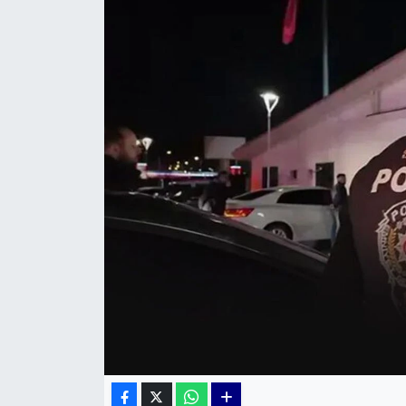
KÜLTÜR SANAT
MAGAZİN
POLİTİKA
SAĞLIK
Siyaset
SPOR
TEKNOLOJİ
Yaşam
YEREL POLİTİKA