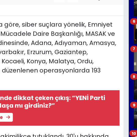
6
göre, siber suçlara yönelik, Emniyet
 Mücadele Daire Başkanlığı, MASAK ve
rdinesinde, Adana, Adıyaman, Amasya,
7
Diyarbakır, Erzurum, Gaziantep,
, Kocaeli, Konya, Malatya, Ordu,
 düzenlenen operasyonlarda 193
8
de dikkat çeken çıkış: “YENİ Parti
laşa mı girdiniz?”
9
le
10
 hakimilikçe tutuklandı, 30'u hakkında