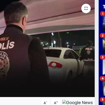
1
2
3
4
5
-
+
A
A