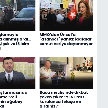
uçlamayla
MMO'dan Ünsal'a
 alınmışlardı...
"asansör" yanıtı: İddialar
içek ve 15 isim
somut veriye dayanmıyor
!
uşturmasında
Buca meclisinde dikkat
şme: Veli
çeken çıkış: “YENİ Parti
nin ağabeyi
kurulunca telaşa mı
dı
girdiniz?”