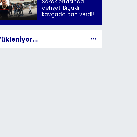
Sokak ortasında
dehşet: Bıçaklı
kavgada can verdi!
Yükleniyor...