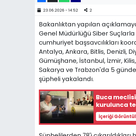
23.06.2026 - 14:52
2
YEREL YÖNETİMLER
Bakanlıktan yapılan açıklamaya 
Yurt
Genel Müdürlüğü Siber Suçlarla
cumhuriyet başsavcılıkları koo
Antalya, Ankara, Bitlis, Denizli, 
Gümüşhane, İstanbul, İzmir, Kilis
Sakarya ve Trabzon'da 5 günde
şüpheli yakalandı.
Buca meclisin
kurulunca te
İçeriği Görüntü
Şüphelilerden 78'i çıkarıldıkları