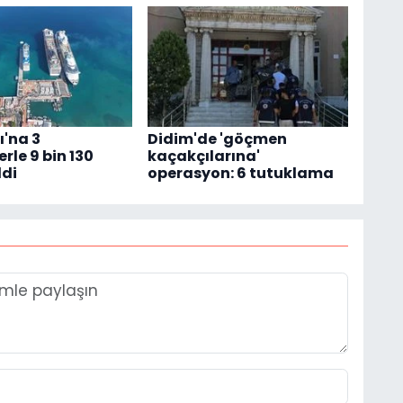
'na 3
Didim'de 'göçmen
rle 9 bin 130
kaçakçılarına'
ldi
operasyon: 6 tutuklama