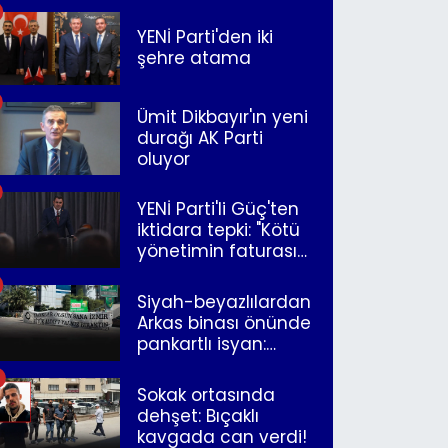
YENİ Parti'den iki
şehre atama
Ümit Dikbayır'ın yeni
durağı AK Parti
oluyor
YENİ Parti'li Güç'ten
iktidara tepki: "Kötü
yönetimin faturasını
Romanlar ödüyor"
Siyah-beyazlılardan
Arkas binası önünde
pankartlı isyan:
"Yazıklar olsun sana
İzmir"
Sokak ortasında
dehşet: Bıçaklı
kavgada can verdi!