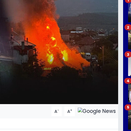
2
3
4
5
-
+
A
A