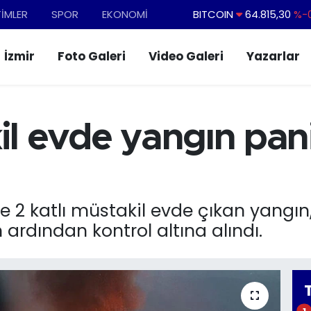
TİMLER
SPOR
EKONOMİ
BITCOIN
64.815,30
%-0
DOLAR
47,7436
%0.
İzmir
Foto Galeri
Video Galeri
Yazarlar
EURO
55,2510
%0.
STERLİN
64,4811
%0.
GRAM ALTIN
6660.55
il evde yangın pani
BİST100
13.779
%-
 2 katlı müstakil evde çıkan yangın, 
 ardından kontrol altına alındı.
1