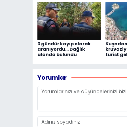
3 gündür kayıp olarak
Kuşadası
aranıyordu... Dağlık
kruvaziye
alanda bulundu
turist ge
Yorumlar