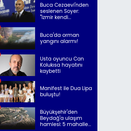
Buca Cezaevi'nden
seslenen Soyer:
"İzmir kendi
kurtuluşunu
müjdeleyecek"
Buca'da orman
yangını alarmı!
Usta oyuncu Can
Kolukısa hayatını
kaybetti
Manifest ile Dua Lipa
buluştu!
Büyükşehir'den
Beydağ'a ulaşım
hamlesi: 5 mahalle
merkeze bağlandı