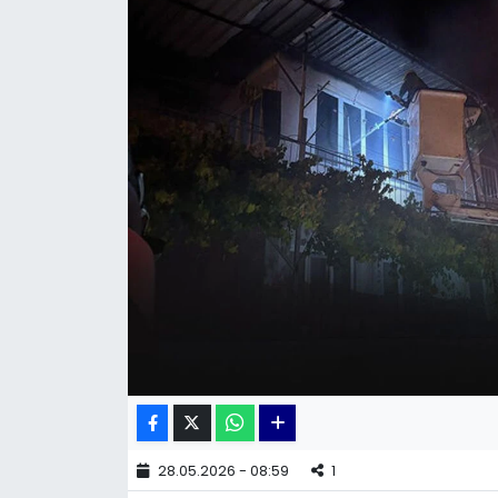
KÜLTÜR SANAT
MAGAZİN
POLİTİKA
SAĞLIK
Siyaset
SPOR
TEKNOLOJİ
Yaşam
28.05.2026 - 08:59
1
YEREL POLİTİKA