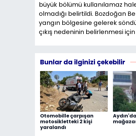
büyük bölümü kullanılamaz hale
olmadığı belirtildi. Bozdoğan B
yangın bölgesine gelerek söndür
çıkış nedeninin belirlenmesi için
Bunlar da ilginizi çekebilir
Otomobille çarpışan
Aydın'da
motosikletteki 2 kişi
mağazas
yaralandı