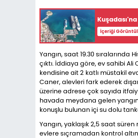
YEREL YÖNETİMLER
Kuşadası'na 3
Yurt
İçeriği Görüntü
Yangın, saat 19.30 sıralarında H
çıktı. İddiaya göre, ev sahibi 
kendisine ait 2 katlı müstakil e
Caner, alevleri fark ederek dışar
üzerine adrese çok sayıda itfaiye
havada meydana gelen yangına i
konuşlu bulunan içi su dolu tan
Yangın, yaklaşık 2,5 saat süren
evlere sıçramadan kontrol altın