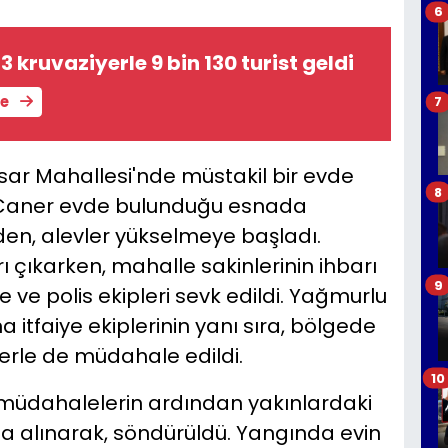
6
 kruvaziyerle 9 bin 130 turist geldi
le
7
isar Mahallesi'nde müstakil bir evde
8
Ali Caner evde bulunduğu esnada
vden, alevler yükselmeye başladı.
ı çıkarken, mahalle sakinlerinin ihbarı
9
 ve polis ekipleri sevk edildi. Yağmurlu
tfaiye ekiplerinin yanı sıra, bölgede
kerle de müdahale edildi.
10
 müdahalelerin ardından yakınlardaki
a alınarak, söndürüldü. Yangında evin