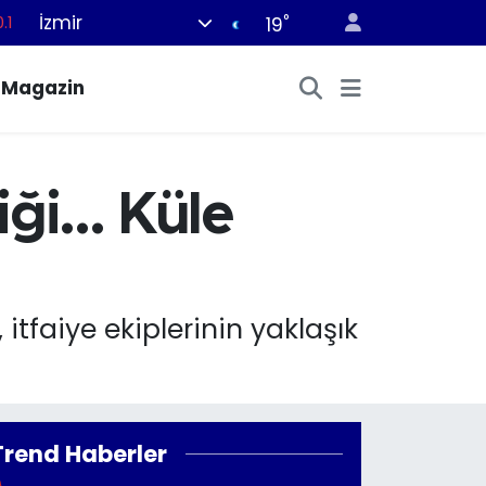
İzmir
°
.1
19
18
Magazin
32
38
%0
ği... Küle
14
itfaiye ekiplerinin yaklaşık
Trend Haberler