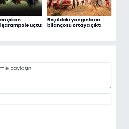
en çıkan
Beş ildeki yangınların
 şarampole uçtu:
bilançosu ortaya çıktı