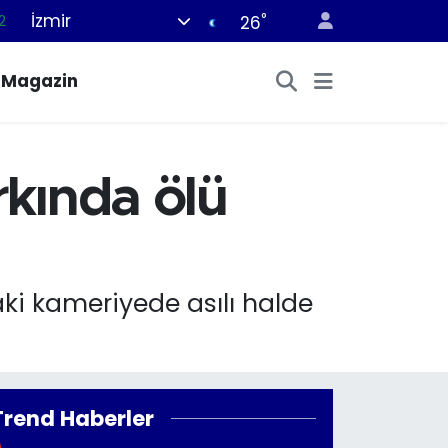
İzmir
°
2
26
7
Magazin
7
5
9
kında ölü
9
aki kameriyede asılı halde
Trend Haberler