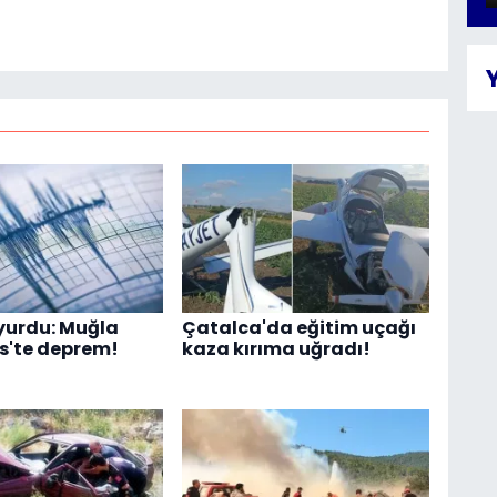
yurdu: Muğla
Çatalca'da eğitim uçağı
s'te deprem!
kaza kırıma uğradı!