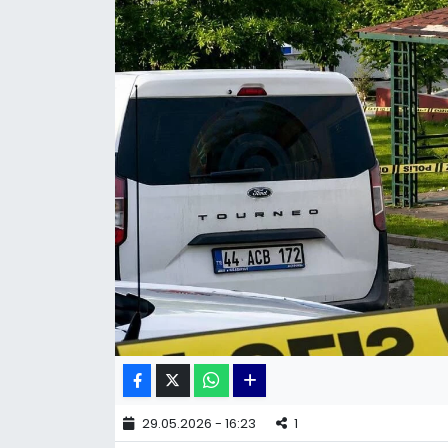
KÜLTÜR SANAT
MAGAZİN
POLİTİKA
SAĞLIK
Siyaset
SPOR
TEKNOLOJİ
Yaşam
29.05.2026 - 16:23
1
YEREL POLİTİKA