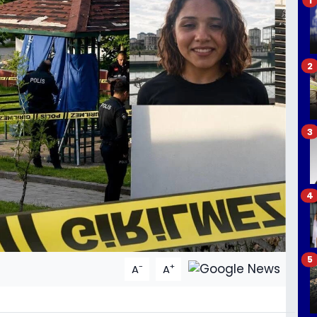
2
3
4
5
-
+
A
A