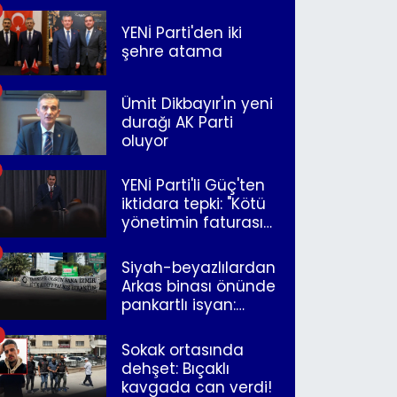
YENİ Parti'den iki
şehre atama
Ümit Dikbayır'ın yeni
durağı AK Parti
oluyor
YENİ Parti'li Güç'ten
iktidara tepki: "Kötü
yönetimin faturasını
Romanlar ödüyor"
Siyah-beyazlılardan
Arkas binası önünde
pankartlı isyan:
"Yazıklar olsun sana
İzmir"
Sokak ortasında
dehşet: Bıçaklı
kavgada can verdi!