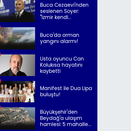
Buca Cezaevi'nden
seslenen Soyer:
"İzmir kendi
kurtuluşunu
müjdeleyecek"
Buca'da orman
yangını alarmı!
Usta oyuncu Can
Kolukısa hayatını
kaybetti
Manifest ile Dua Lipa
buluştu!
Büyükşehir'den
Beydağ'a ulaşım
hamlesi: 5 mahalle
merkeze bağlandı