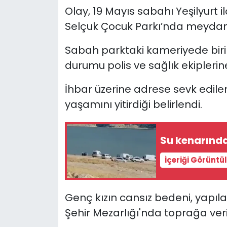
Olay, 19 Mayıs sabahı Yeşilyurt 
YEREL YÖNETİMLER
Selçuk Çocuk Parkı’nda meydan
Sabah parktaki kameriyede birin
Yurt
durumu polis ve sağlık ekiplerine 
İhbar üzerine adrese sevk edilen
yaşamını yitirdiği belirlendi.
Su kenarında
İçeriği Görüntü
Genç kızın cansız bedeni, yapıl
Şehir Mezarlığı'nda toprağa veril