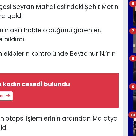
6
ilçesi Seyran Mahallesi’ndeki Şehit Metin
a geldi.
in asılı halde olduğunu görenler,
7
bildirdi.
 ekiplerin kontrolünde Beyzanur N.’nin
8
 kadın cesedi bulundu
9
le
10
an otopsi işlemlerinin ardından Malatya
di.