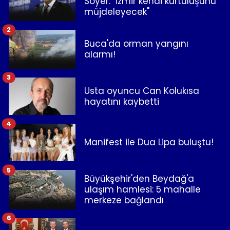
Soyer: "İzmir kendi kurtuluşunu
müjdeleyecek"
2
Buca'da orman yangını
alarmı!
3
Usta oyuncu Can Kolukısa
hayatını kaybetti
4
Manifest ile Dua Lipa buluştu!
5
Büyükşehir'den Beydağ'a
ulaşım hamlesi: 5 mahalle
merkeze bağlandı
6