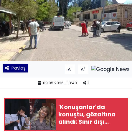
KÜLTÜR SANAT
MAGAZİN
POLİTİKA
SAĞLIK
Paylaş
-
+
A
A
Siyaset
09.05.2026 - 13:40
1
SPOR
TEKNOLOJİ
'Konuşanlar'da
konuştu, gözaltına
Yaşam
alındı: Sınır dışı
edilecek…
YEREL POLİTİKA