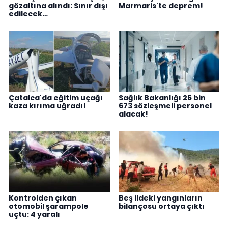
gözaltına alındı: Sınır dışı
Marmaris'te deprem!
edilecek…
Çatalca'da eğitim uçağı
Sağlık Bakanlığı 26 bin
kaza kırıma uğradı!
673 sözleşmeli personel
alacak!
Kontrolden çıkan
Beş ildeki yangınların
otomobil şarampole
bilançosu ortaya çıktı
uçtu: 4 yaralı