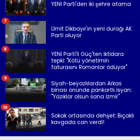
YENİ Parti'den iki şehre atama
7
Ümit Dikbayır'ın yeni durağı AK
Parti oluyor
8
YENİ Parti'li Güç'ten iktidara
tepki: "Kötü yönetimin
faturasını Romanlar ödüyor"
9
Siyah-beyazlılardan Arkas
binası önünde pankartlı isyan:
"Yazıklar olsun sana İzmir"
10
Sokak ortasında dehşet: Bıçaklı
kavgada can verdi!