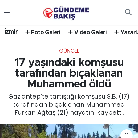
Ankara
Nöbetçi Eczaneler
İzmir
Foto Galeri
Video Galeri
Yazarl
Bilim Teknoloji
Hava Durumu
GÜNCEL
DÜNYA
Trafik Durumu
17 yaşındaki komşusu
EGE
Süper Lig Puan Durumu ve Fikstür
tarafından bıçaklanan
Muhammed öldü
EĞİTİM
Tüm Manşetler
Gaziantep'te tartıştığı komşusu S.B. (17)
EKONOMİ
Son Dakika Haberleri
tarafından bıçaklanan Muhammed
Furkan Ağtaş (21) hayatını kaybetti.
English News
Haber Arşivi
GÜNCEL