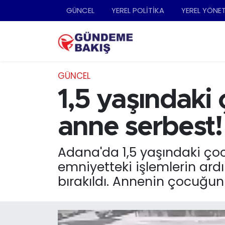
GÜNCEL
YEREL POLİTİKA
YEREL YÖNE
Ankara
Nöbetçi Eczaneler
Bilim Teknoloji
Hava Durumu
GÜNCEL
DÜNYA
Trafik Durumu
1,5 yaşındaki
EGE
Süper Lig Puan Durumu ve Fikstür
anne serbest!
EĞİTİM
Tüm Manşetler
Adana'da 1,5 yaşındaki çoc
emniyetteki işlemlerin ardı
EKONOMİ
Son Dakika Haberleri
bırakıldı. Annenin çocuğun
English News
Haber Arşivi
GÜNCEL