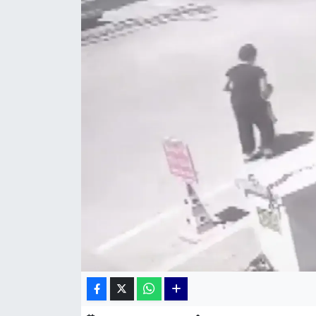
KÜLTÜR SANAT
MAGAZİN
POLİTİKA
SAĞLIK
Siyaset
SPOR
TEKNOLOJİ
Yaşam
YEREL POLİTİKA