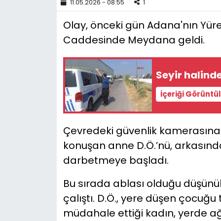
11.05.2026 - 08:55
1
YEREL YÖNETİMLER
Olay, önceki gün Adana'nın Yüreği
Caddesinde Meydana geldi.
Yurt
Seyir halinde
İçeriği Görüntü
Çevredeki güvenlik kamerasına
konuşan anne D.Ö.’nü, arkasınd
darbetmeye başladı.
Bu sırada ablası olduğu düşün
çalıştı. D.Ö., yere düşen çocuğu
müdahale ettiği kadın, yerde 