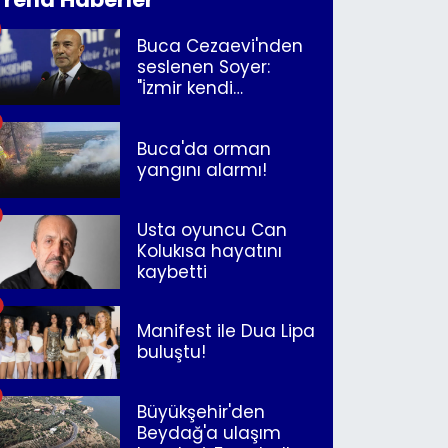
Buca Cezaevi'nden
seslenen Soyer:
"İzmir kendi
kurtuluşunu
müjdeleyecek"
Buca'da orman
yangını alarmı!
Usta oyuncu Can
Kolukısa hayatını
kaybetti
Manifest ile Dua Lipa
buluştu!
Büyükşehir'den
Beydağ'a ulaşım