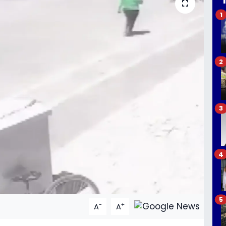
1
2
3
4
5
-
+
A
A