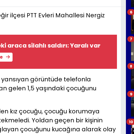
6
r ilçesi PTT Evleri Mahallesi Nergiz
7
ki araca silahlı saldırı: Yaralı var
le
8
 yansıyan görüntüde telefonla
an gelen 1,5 yaşındaki çocuğunu
9
ülen kız çocuğu, çocuğu korumaya
 tekmeledi. Yoldan geçen bir kişinin
10
ağlayan çocuğunu kucağına alarak olay