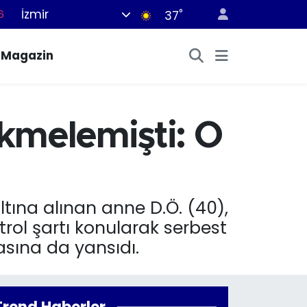
6
İzmir
°
37
7
Magazin
1
2
2
kmelemişti: O
4
tına alınan anne D.Ö. (40),
trol şartı konularak serbest
asına da yansıdı.
Trend Haberler