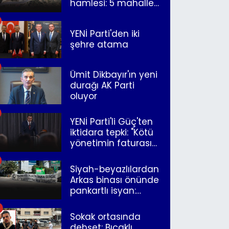
hamlesi: 5 mahalle
merkeze bağlandı
YENİ Parti'den iki
şehre atama
Ümit Dikbayır'ın yeni
durağı AK Parti
oluyor
YENİ Parti'li Güç'ten
iktidara tepki: "Kötü
yönetimin faturasını
Romanlar ödüyor"
Siyah-beyazlılardan
Arkas binası önünde
pankartlı isyan:
"Yazıklar olsun sana
İzmir"
Sokak ortasında
dehşet: Bıçaklı