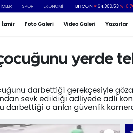
BITCOIN
64.360,53
%-0.7
TİMLER
SPOR
EKONOMİ
DOLAR
47,7069
%0.1
İzmir
Foto Galeri
Video Galeri
Yazarlar
EURO
55,0265
%0.0
STERLİN
64,1897
%0.0
GRAM ALTIN
6618.49
%2.1
 çocuğunu yerde te
BİST100
13.887
%6
uğunu darbettiği gerekçesiyle gözal
ndan sevk edildiği adliyede adli kon
u darbettiği o anlar güvenlik kamer