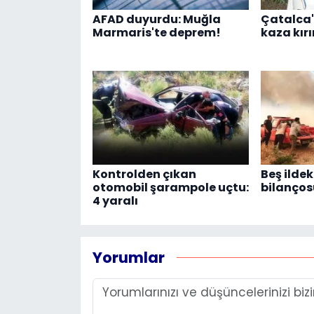
AFAD duyurdu: Muğla
Çatalca'
Marmaris'te deprem!
kaza kır
Kontrolden çıkan
Beş ildek
otomobil şarampole uçtu:
bilanços
4 yaralı
Yorumlar