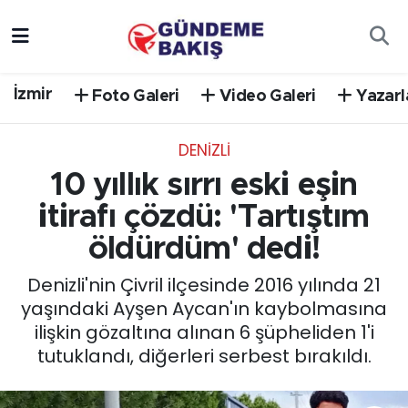
Ankara
Nöbetçi Eczaneler
İzmir
Foto Galeri
Video Galeri
Yazarl
Bilim Teknoloji
Hava Durumu
DENIZLI
DÜNYA
Trafik Durumu
10 yıllık sırrı eski eşin
EGE
Süper Lig Puan Durumu ve Fikstür
itirafı çözdü: 'Tartıştım
öldürdüm' dedi!
EĞİTİM
Tüm Manşetler
Denizli'nin Çivril ilçesinde 2016 yılında 21
EKONOMİ
Son Dakika Haberleri
yaşındaki Ayşen Aycan'ın kaybolmasına
ilişkin gözaltına alınan 6 şüpheliden 1'i
English News
Haber Arşivi
tutuklandı, diğerleri serbest bırakıldı.
GÜNCEL