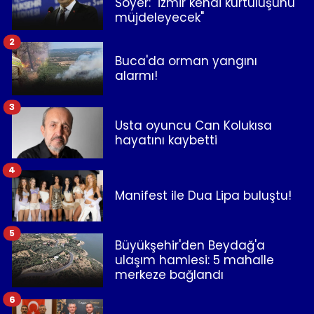
Soyer: "İzmir kendi kurtuluşunu
müjdeleyecek"
2
Buca'da orman yangını
alarmı!
3
Usta oyuncu Can Kolukısa
hayatını kaybetti
4
Manifest ile Dua Lipa buluştu!
5
Büyükşehir'den Beydağ'a
ulaşım hamlesi: 5 mahalle
merkeze bağlandı
6