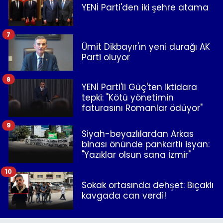
YENİ Parti'den iki şehre atama
7
Ümit Dikbayır'ın yeni durağı AK
Parti oluyor
8
YENİ Parti'li Güç'ten iktidara
tepki: "Kötü yönetimin
faturasını Romanlar ödüyor"
9
Siyah-beyazlılardan Arkas
binası önünde pankartlı isyan:
"Yazıklar olsun sana İzmir"
10
Sokak ortasında dehşet: Bıçaklı
kavgada can verdi!