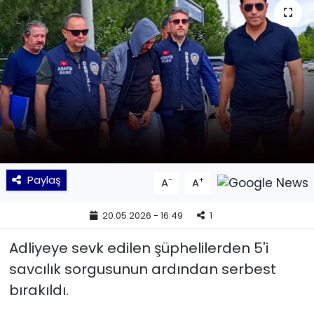
KÜLTÜR SANAT
MAGAZİN
POLİTİKA
SAĞLIK
Siyaset
Paylaş
-
+
A
A
SPOR
20.05.2026 - 16:49
1
TEKNOLOJİ
Adliyeye sevk edilen şüphelilerden 5'i
savcılık sorgusunun ardından serbest
Yaşam
bırakıldı.
YEREL POLİTİKA