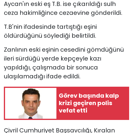
Aycan'ın eski eş T.B. ise çıkarıldığı sulh
ceza hakimliğince cezaevine gönderildi.
YEREL YÖNETİMLER
T.B'nin ifadesinde tartıştığı eşini
Yurt
öldürdüğünü söylediği belirtildi.
Zanlının eski eşinin cesedini gömdüğünü
ileri sürdüğü yerde kepçeyle kazı
yapıldığı, çalışmada bir sonuca
ulaşılamadığı ifade edildi.
Görev başında kalp
krizi geçiren polis
vefat etti
Çivril Cumhuriyet Başsavcılığı, Kıralan