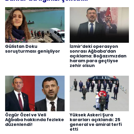
Gülistan Doku
İzmir’deki operasyon
soruşturması genişliyor
sonrası Ağbaba’dan
açıklama: Boğazımızdan
haram para geçtiyse
zehir olsun
Özgür Özel ve Veli
Yüksek Askeri Şura
Ağbaba hakkında fezleke
kararları açıklandı: 25
düzenlendi!
general ve amiral terfi
etti