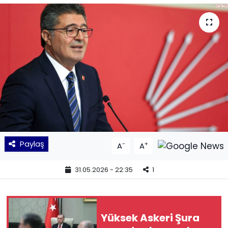
KÜLTÜR SANAT
MAGAZİN
POLİTİKA
SAĞLIK
Siyaset
Paylaş
-
+
A
A
SPOR
31.05.2026 - 22:35
1
TEKNOLOJİ
Yaşam
Yüksek Askeri Şura
YEREL POLİTİKA