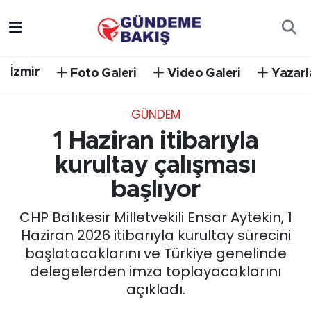
Ankara
Nöbetçi Eczaneler
İzmir
Foto Galeri
Video Galeri
Yazarl
Bilim Teknoloji
Hava Durumu
GÜNDEM
DÜNYA
Trafik Durumu
1 Haziran itibarıyla
EGE
Süper Lig Puan Durumu ve Fikstür
kurultay çalışması
başlıyor
EĞİTİM
Tüm Manşetler
CHP Balıkesir Milletvekili Ensar Aytekin, 1
EKONOMİ
Son Dakika Haberleri
Haziran 2026 itibarıyla kurultay sürecini
başlatacaklarını ve Türkiye genelinde
English News
Haber Arşivi
delegelerden imza toplayacaklarını
açıkladı.
GÜNCEL