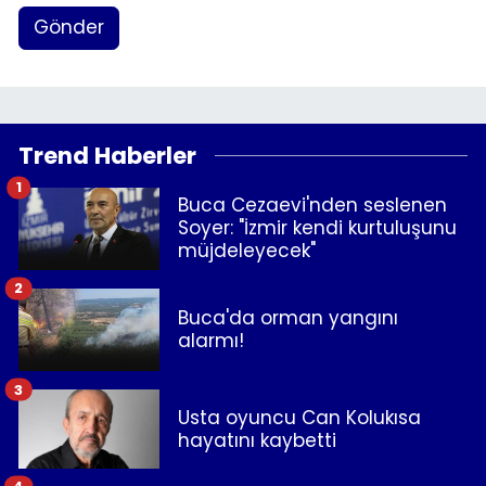
Gönder
Trend Haberler
1
Buca Cezaevi'nden seslenen
Soyer: "İzmir kendi kurtuluşunu
müjdeleyecek"
2
Buca'da orman yangını
alarmı!
3
Usta oyuncu Can Kolukısa
hayatını kaybetti