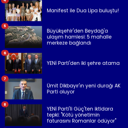
4
Manifest ile Dua Lipa buluştu!
5
Büyükşehir'den Beydağ'a
ulaşım hamlesi: 5 mahalle
merkeze bağlandı
6
YENİ Parti'den iki şehre atama
7
Ümit Dikbayır'ın yeni durağı AK
Parti oluyor
8
YENİ Parti'li Güç'ten iktidara
tepki: "Kötü yönetimin
faturasını Romanlar ödüyor"