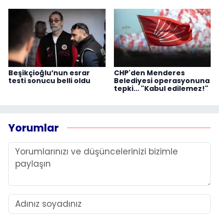
Beşikçioğlu’nun esrar
CHP'den Menderes
testi sonucu belli oldu
Belediyesi operasyonuna
tepki... "Kabul edilemez!"
Yorumlar