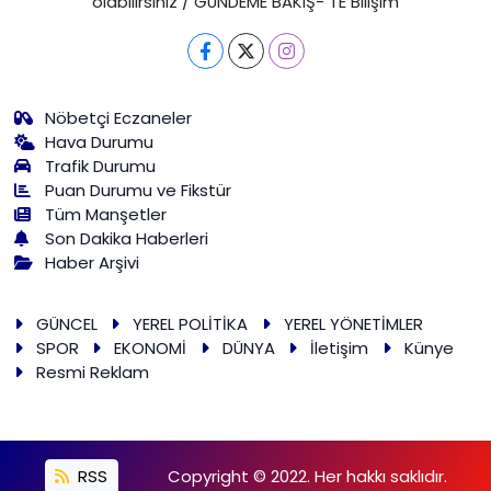
olabilirsiniz / GÜNDEME BAKIŞ- TE Bilişim
Nöbetçi Eczaneler
Hava Durumu
Trafik Durumu
Puan Durumu ve Fikstür
Tüm Manşetler
Son Dakika Haberleri
Haber Arşivi
GÜNCEL
YEREL POLİTİKA
YEREL YÖNETİMLER
SPOR
EKONOMİ
DÜNYA
İletişim
Künye
Resmi Reklam
RSS
Copyright © 2022. Her hakkı saklıdır.